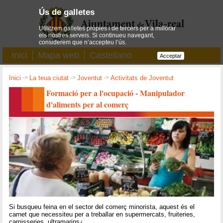
Ús de galletes
Utilitzem galletes pròpies i de tercers per a millorar
els nostres serveis. Si continueu navegant,
considerem que n’accepteu l’ús.
Inici
Mapa web
Castellano
Acceptar
Inici
->
La teua ciutat
->
Joventut
->
Activitats de Joventut
Formació per a l'ocupació - Manipulador
d'aliments per al comerç
Si busqueu feina en el sector del comerç minorista, aquest és el
carnet que necessiteu per a treballar en supermercats, fruiteries,
carnisseries, ultramarins¿