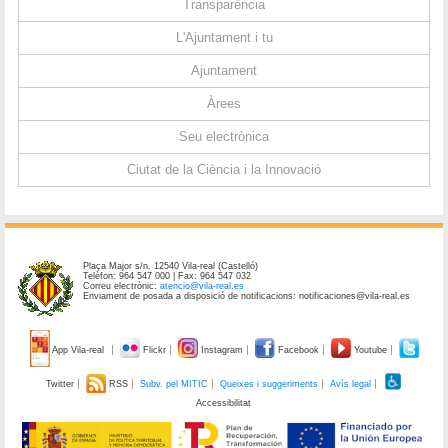
Transparència
L'Ajuntament i tu
Ajuntament
Àrees
Seu electrònica
Ciutat de la Ciència i la Innovació
Plaça Major s/n. 12540 Vila-real (Castelló)
Telèfon: 964 547 000 | Fax: 964 547 032
Correu electrònic:
atencio@vila-real.es
Enviament de posada a disposició de notificacions: notificaciones@vila-real.es
App Vila-real
Flickr
Instagram
Facebook
Youtube
Twitter
RSS
Subv. pel MITIC
Queixes i suggeriments
Avís legal
Accessibilitat