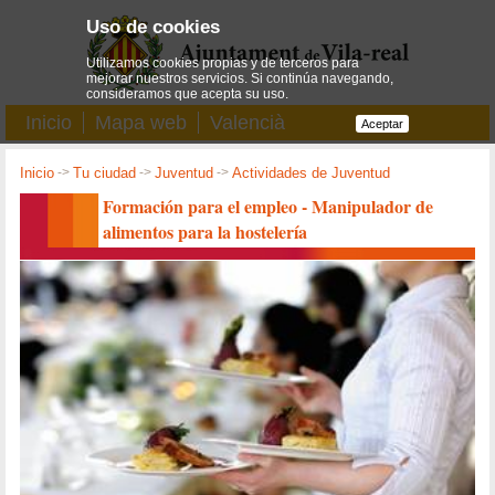
Uso de cookies
Utilizamos cookies propias y de terceros para
mejorar nuestros servicios. Si continúa navegando,
consideramos que acepta su uso.
Inicio
Mapa web
Valencià
Aceptar
Inicio
->
Tu ciudad
->
Juventud
->
Actividades de Juventud
Formación para el empleo - Manipulador de
alimentos para la hostelería