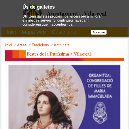
Ús de galletes
Utilitzem galletes pròpies i de tercers per a millorar
els nostres serveis. Si continueu navegant,
considerem que n’accepteu l’ús.
Inici
Mapa web
Castellano
Acceptar
Inici
->
Àrees
->
Tradicions
->
Activitats
Festes de la Puríssima a Vila-real