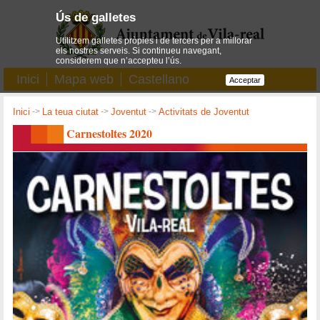
Ús de galletes
Utilitzem galletes pròpies i de tercers per a millorar
els nostres serveis. Si continueu navegant,
considerem que n’accepteu l’ús.
Inici
Mapa web
Castellano
Acceptar
Inici
->
La teua ciutat
->
Joventut
->
Activitats de Joventut
Carnestoltes 2020