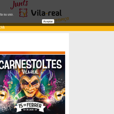
ta su uso.
Aceptar
cià