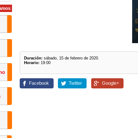
amos
Duración:
sábado, 15 de febrero de 2020.
Horario:
19:00
Facebook
Twitter
Google+