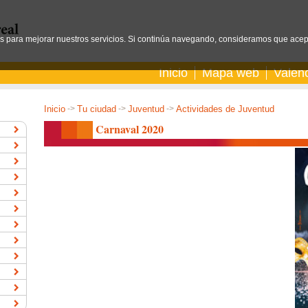
os para mejorar nuestros servicios. Si continúa navegando, consideramos que acep
Inicio
Mapa web
Valen
Inicio
->
Tu ciudad
->
Juventud
->
Actividades de Juventud
Carnaval 2020