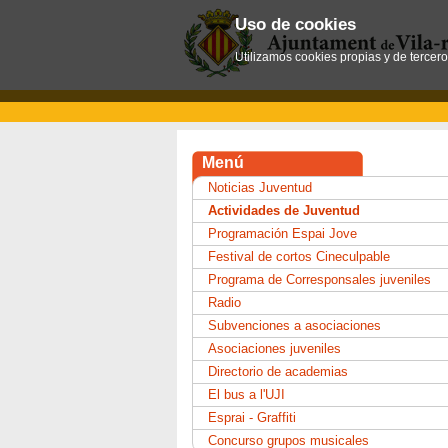
Uso de cookies
Utilizamos cookies propias y de tercer
Menú
Noticias Juventud
Actividades de Juventud
Programación Espai Jove
Festival de cortos Cineculpable
Programa de Corresponsales juveniles
Radio
Subvenciones a asociaciones
Asociaciones juveniles
Directorio de academias
El bus a l'UJI
Esprai - Graffiti
Concurso grupos musicales