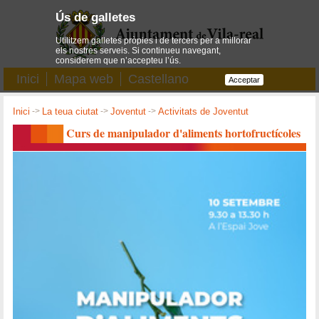
Ús de galletes
Utilitzem galletes pròpies i de tercers per a millorar
els nostres serveis. Si continueu navegant,
considerem que n’accepteu l’ús.
Inici
Mapa web
Castellano
Acceptar
Inici
->
La teua ciutat
->
Joventut
->
Activitats de Joventut
Curs de manipulador d'aliments hortofructícoles