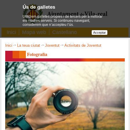
Ús de galletes
Utilitzem galletes pròpies i de tercers per a millorar
els nostres serveis. Si continueu navegant,
considerem que n’accepteu l’ús.
Inici
Mapa web
Castellano
Acceptar
Inici
->
La teua ciutat
->
Joventut
->
Activitats de Joventut
Fotografia