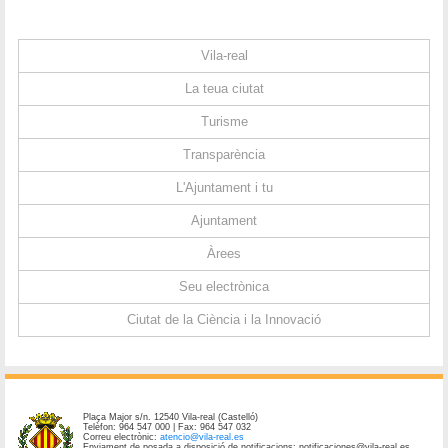
Vila-real
La teua ciutat
Turisme
Transparència
L'Ajuntament i tu
Ajuntament
Àrees
Seu electrònica
Ciutat de la Ciència i la Innovació
Plaça Major s/n. 12540 Vila-real (Castelló)
Telèfon: 964 547 000 | Fax: 964 547 032
Correu electrònic:
atencio@vila-real.es
Enviament de posada a disposició de notificacions: notificaciones@vila-real.es