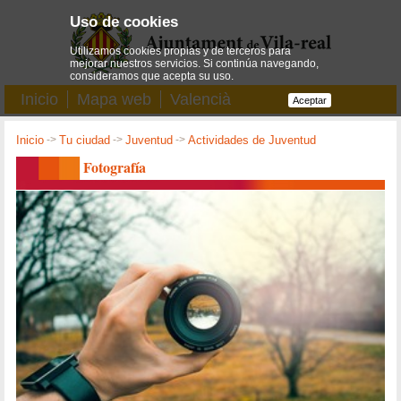
Uso de cookies
Utilizamos cookies propias y de terceros para
mejorar nuestros servicios. Si continúa navegando,
consideramos que acepta su uso.
Inicio
Mapa web
Valencià
Aceptar
Inicio
->
Tu ciudad
->
Juventud
->
Actividades de Juventud
Fotografía