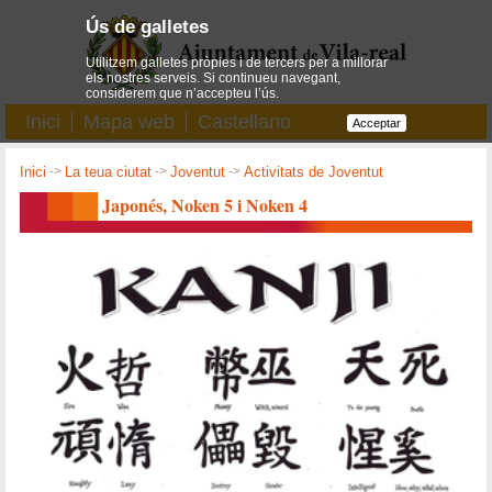
Ús de galletes
Utilitzem galletes pròpies i de tercers per a millorar
els nostres serveis. Si continueu navegant,
considerem que n’accepteu l’ús.
Inici
Mapa web
Castellano
Acceptar
Inici
->
La teua ciutat
->
Joventut
->
Activitats de Joventut
Japonés, Noken 5 i Noken 4