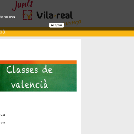
ta su uso.
Aceptar
cià
ica
bre