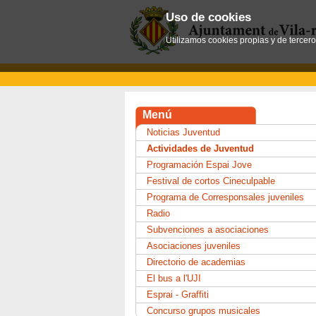
Uso de cookies
Utilizamos cookies propias y de tercer
Menú
Noticias Juventud
Actividades de Juventud
Programación Espai Jove
Festival de cortos Cineculpable
Programa de Corresponsales juveniles
Radio
Subvenciones a asociaciones
Asociaciones juveniles
Directorio de academias
El bus a l'UJI
Esprai - Graffiti
Concurso grupos musicales