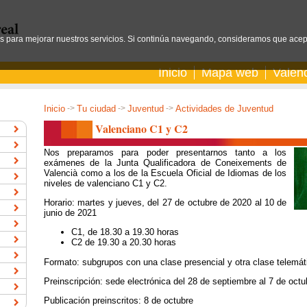
os para mejorar nuestros servicios. Si continúa navegando, consideramos que acep
Inicio
Mapa web
Valen
Inicio
->
Tu ciudad
->
Juventud
->
Actividades de Juventud
Valenciano C1 y C2
Nos preparamos para poder presentarnos tanto a los
exámenes de la Junta Qualificadora de Coneixements de
Valencià como a los de la Escuela Oficial de Idiomas de los
niveles de valenciano C1 y C2.
Horario: martes y jueves, del 27 de octubre de 2020 al 10 de
junio de 2021
C1, de 18.30 a 19.30 horas
C2 de 19.30 a 20.30 horas
Formato: subgrupos con una clase presencial y otra clase telemát
Preinscripción: sede electrónica del 28 de septiembre al 7 de octu
Publicación preinscritos: 8 de octubre