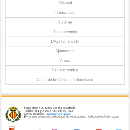
Vila-real
La teua ciutat
Turisme
Transparència
L'Ajuntament i tu
Ajuntament
Àrees
Seu electrònica
Ciutat de la Ciència i la Innovació
Plaça Major s/n. 12540 Vila-real (Castelló)
Telèfon: 964 547 000 | Fax: 964 547 032
Correu electrònic:
atencio@vila-real.es
Enviament de posada a disposició de notificacions: notificaciones@vila-real.es