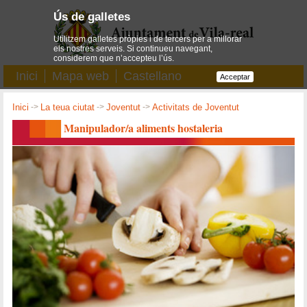
Ús de galletes
Utilitzem galletes pròpies i de tercers per a millorar
els nostres serveis. Si continueu navegant,
considerem que n’accepteu l’ús.
Inici
Mapa web
Castellano
Acceptar
Inici
->
La teua ciutat
->
Joventut
->
Activitats de Joventut
Manipulador/a aliments hostaleria