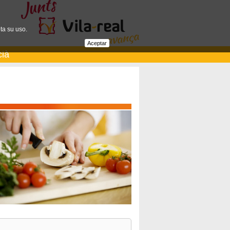
ta su uso.
Aceptar
cià