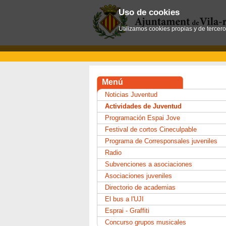
Uso de cookies
Utilizamos cookies propias y de tercer
Menú
Noticias Juventud
Actividades de Juventud
Programación Espai Jove
Festival de cortos Cineculpable
Programa de Corresponsales juveniles
Radio
Subvenciones a asociaciones
Asociaciones juveniles
Directorio de academias
El bus a l'UJI
Esprai - Graffiti
Concurso grupos musicales