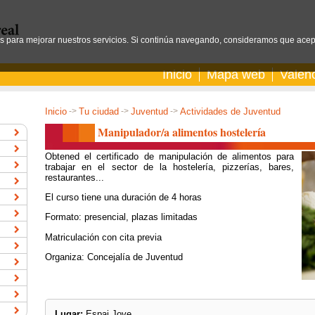
os para mejorar nuestros servicios. Si continúa navegando, consideramos que acep
Inicio
Mapa web
Valen
Inicio
->
Tu ciudad
->
Juventud
->
Actividades de Juventud
Manipulador/a alimentos hostelería
Obtened el certificado de manipulación de alimentos para
trabajar en el sector de la hostelería, pizzerías, bares,
restaurantes...
El curso tiene una duración de 4 horas
Formato: presencial, plazas limitadas
Matriculación con cita previa
Organiza: Concejalía de Juventud
Lugar:
Espai Jove