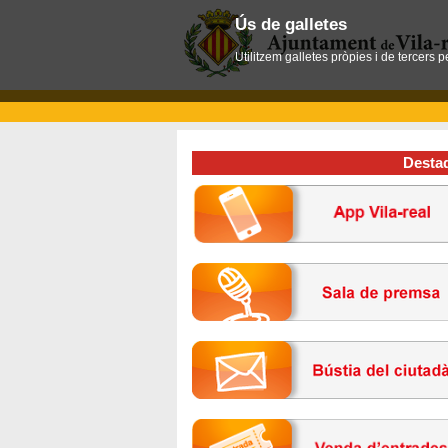
Ús de galletes
Utilitzem galletes pròpies i de tercers 
Desta