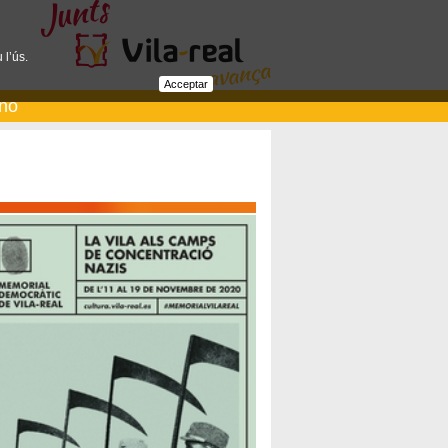
 l’ús.
Acceptar
ano