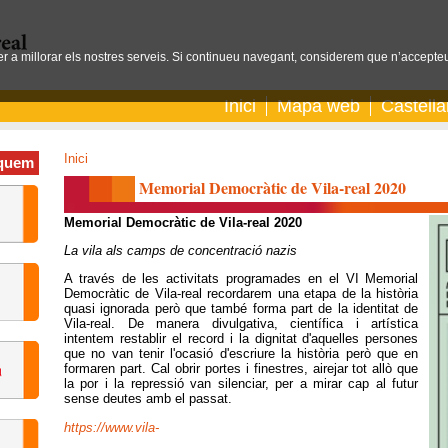
per a millorar els nostres serveis. Si continueu navegant, considerem que n’accepteu
Inici
Mapa web
Castell
Inici
quem
Memorial Democràtic de Vila-real 2020
Memorial Democràtic de Vila-real 2020
La vila als camps de concentració nazis
A través de les activitats programades en el VI Memorial
Democràtic de Vila-real recordarem una etapa de la història
quasi ignorada però que també forma part de la identitat de
Vila-real. De manera divulgativa, científica i artística
intentem restablir el record i la dignitat d'aquelles persones
que no van tenir l'ocasió d'escriure la història però que en
formaren part. Cal obrir portes i finestres, airejar tot allò que
la por i la repressió van silenciar, per a mirar cap al futur
sense deutes amb el passat.
https://www.vila-