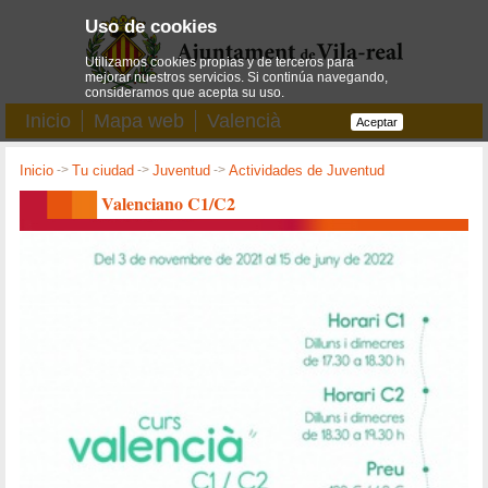
Uso de cookies
Utilizamos cookies propias y de terceros para
mejorar nuestros servicios. Si continúa navegando,
consideramos que acepta su uso.
Inicio
Mapa web
Valencià
Aceptar
Inicio
->
Tu ciudad
->
Juventud
->
Actividades de Juventud
Valenciano C1/C2