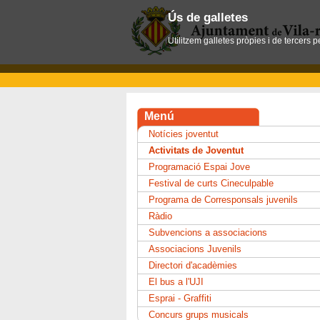
Ús de galletes
Utilitzem galletes pròpies i de tercers 
Menú
Notícies joventut
Activitats de Joventut
Programació Espai Jove
Festival de curts Cineculpable
Programa de Corresponsals juvenils
Ràdio
Subvencions a associacions
Associacions Juvenils
Directori d'acadèmies
El bus a l'UJI
Esprai - Graffiti
Concurs grups musicals