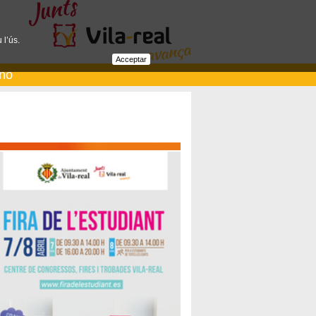
 l’ús.
Acceptar
ano