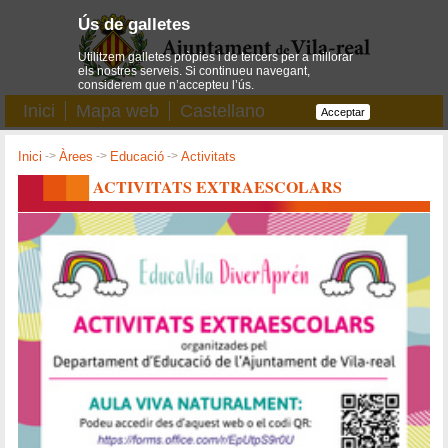
Ús de galletes
Utilitzem galletes pròpies i de tercers per a millorar
els nostres serveis. Si continueu navegant,
considerem que n’accepteu l’ús.
Inici
Mapa web
Castellano
Acceptar
Inici
->
Àrees
->
Educació
->
Activitats
ACTIVITATS EXTRAESCOLARS