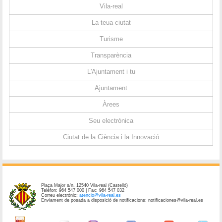
Vila-real
La teua ciutat
Turisme
Transparència
L'Ajuntament i tu
Ajuntament
Àrees
Seu electrònica
Ciutat de la Ciència i la Innovació
Plaça Major s/n. 12540 Vila-real (Castelló)
Telèfon: 964 547 000 | Fax: 964 547 032
Correu electrònic:
atencio@vila-real.es
Enviament de posada a disposició de notificacions: notificaciones@vila-real.es