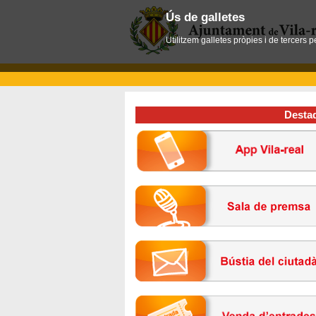
Ús de galletes
Utilitzem galletes pròpies i de tercers 
Desta