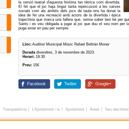
la versió teatral d'aquesta història tan tètrica com divertida.
El fet que el joc haja tingut tanta repercussió a les xarxes
socials com als àmbits dels jocs de taula ens ha donat la
idea de fer una recreació amb actors de la divertida i èpica
trajectòria que marca una fallera que, sense saber ben bé per què,
Sants i es veu obligada a jugar al joc que duu el seu nom per ta
puga estar en pau per sempre.
Lloc:
Auditori Municipal Músic Rafael Beltrán Moner
Durada
divendres, 3 de novembre de 2023.
Horari:
19:30
Preu:
15€
Facebook
Twitter
Google+
Transparència
L'Ajuntament i tu
Ajuntament
Àrees
Seu electròni