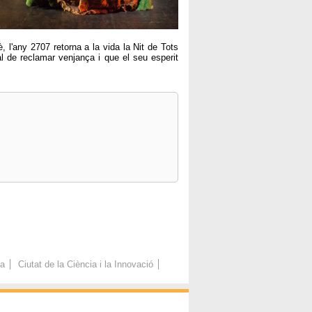
 l'any 2707 retorna a la vida la Nit de Tots
l de reclamar venjança i que el seu esperit
ca
Ciutat de la Ciència i la Innovació