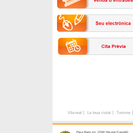
Vila-real
La teua ciutat
Turisme
Plaça Major s/n. 12540 Vila-real (Castelló)