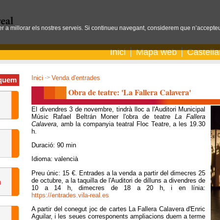
per a millorar els nostres serveis. Si continueu navegant, considerem que n’accepteu
Inici
Mapa web
Castell
Inici
->
Venda d'entrades
quem
Obra de teatre: 'La Fallera Calavera'
El divendres 3 de novembre, tindrà lloc a l'Auditori Municipal
Músic Rafael Beltrán Moner l'obra de teatre
La Fallera
Calavera
, amb la companyia teatral Floc Teatre, a les 19.30
h.
Duració: 90 min
Idioma: valencià
Preu únic: 15 €. Entrades a la venda a partir del dimecres 25
de octubre, a la taquilla de l'Auditori de dilluns a divendres de
10 a 14 h, dimecres de 18 a 20 h, i en línia:
https://entrades.vila-real.es
A partir del conegut joc de cartes La Fallera Calavera d'Enric
Aguilar, i les seues corresponents ampliacions duem a terme