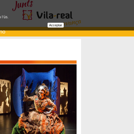
 l’ús.
Acceptar
ano