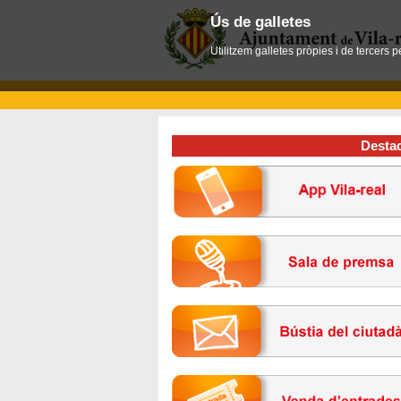
Ús de galletes
Utilitzem galletes pròpies i de tercers 
Desta