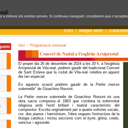
per a millorar els nostres serveis. Si continueu navegant, considerem que n’accepteu
Inici
Mapa web
Castell
Inici
->
Programació mensual
quem
Concert de Nadal a l'església Arxiprestal
El proper dia 26 de desembre de 2024 a les 20 h, a l'església
Arxiprestal de Vila-real, podrem gaudir del tradicional Concert
de Sant Esteve que la ciutat de Vila-real celebra en aquest
dia tan especial.
En aquesta ocasió podrem gaudir de la
Petite messe
solennelle
" de Gioachino Rossini.
La
Petite messe solennelle
de Gioachino Rossini és una
obra sacra composta el 1863 que combina la solemnitat
religiosa amb l'estil brillant i teatral característic del
compositor. Escrita originalment per a quatre solistes vocals,
cor, dos pianos i harmònium, l'obra segueix l'estructura de la
litúrgia catòlica i inclou seccions com el
kyrie
, glòria, credo,
sanctus i agnusdei.