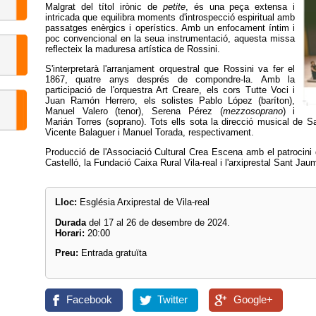
Malgrat del títol irònic de
petite
, és una peça extensa i
intricada que equilibra moments d'introspecció espiritual amb
passatges enèrgics i operístics. Amb un enfocament íntim i
poc convencional en la seua instrumentació, aquesta missa
reflecteix la maduresa artística de Rossini.
S'interpretarà l'arranjament orquestral que Rossini va fer el
1867, quatre anys després de compondre-la. Amb la
participació de l'orquestra Art Creare, els cors Tutte Voci i
Juan Ramón Herrero, els solistes Pablo López (baríton),
Manuel Valero (tenor), Serena Pérez (
mezzosoprano
) i
Marián Torres (soprano). Tots ells sota la direcció musical de S
Vicente Balaguer i Manuel Torada, respectivament.
Producció de l'Associació Cultural Crea Escena amb el patrocini d
Castelló, la Fundació Caixa Rural Vila-real i l'arxiprestal Sant Jau
Lloc:
Església Arxiprestal de Vila-real
Durada
del 17 al 26 de desembre de 2024.
Horari:
20:00
Preu:
Entrada gratuïta
Facebook
Twitter
Google+