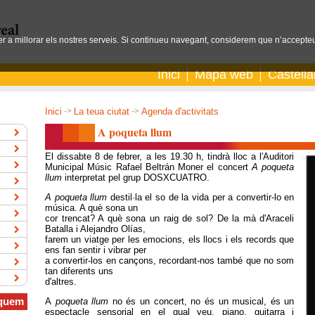
per a millorar els nostres serveis. Si continueu navegant, considerem que n’accepteu
Inici
Mapa web
Castell
Inici
->
La teua ciutat
->
Agenda d'activitats
A poqueta llum
El dissabte 8 de febrer, a les 19.30 h, tindrà lloc a l'Auditori
Municipal Músic Rafael Beltrán Moner el concert
A poqueta
llum
interpretat pel grup DOSXCUATRO.
A poqueta llum
destil·la el so de la vida per a convertir-lo en
música. A què sona un
cor trencat? A què sona un raig de sol? De la mà d'Araceli
Batalla i Alejandro Olías,
farem un viatge per les emocions, els llocs i els records que
ens fan sentir i vibrar per
a convertir-los en cançons, recordant-nos també que no som
tan diferents uns
d'altres.
quem
A
poqueta llum
no és un concert, no és un musical, és un
espectacle sensorial en el qual veu, piano, guitarra i