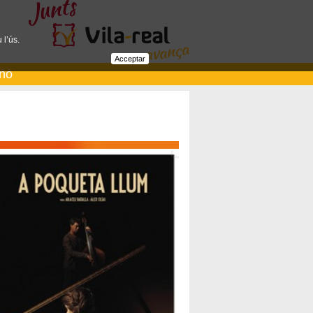
 l’ús.
Acceptar
ano