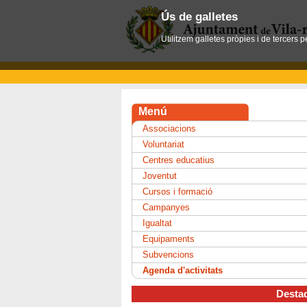
Ús de galletes
Utilitzem galletes pròpies i de tercers 
Menú
Associacions
Voluntariat
Centres educatius
Joventut
Cursos i formació
Campanyes
Igualtat
Equipaments
Subvencions
Agenda d'activitats
Desta