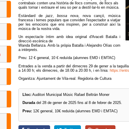
contrabaix conten una història de llocs comuns, de llocs als
quals tornar i extraure el seu so per a destil·lar-lo en música.
Estàndard de
jazz
,
bossa nova
, nova cançó, música
francesa i temes populars que conviden l'espectador a viatjar
per les emocions que ens inspiren, per a construir així la
música de la nostra vida.
Un espectacle íntim amb idea original d'Araceli Batalla i
direcció escènica de
Wanda Bellanza. Amb la pròpia Batalla i Alejandro Olías com
a intèrprets.
Preu: 12 € general, 10 € reduïda (alumnes EMD i EMTAC)
Entrades a la venda a partir del dimecres 29 de gener a la taquilla
a 14.00 h; els dimecres, de 18.00 a 20.00 h, i en línia:
https://entr
Organitza: Ajuntament de Vila-real. Regidoria de Cultura
Lloc:
Auditori Municipal Músic Rafael Beltrán Moner
Durada
del 28 de gener de 2025 fins al 8 de febrer de 2025.
Preu:
12€ general, 10€ reduïda (alumnes EMD i EMTAC)