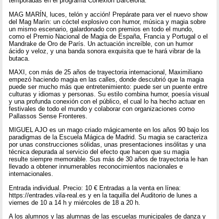
temporadas en el programa Conexión Barcelona.
MAG MARÍN, luces, telón y acción! Prepárate para ver el nuevo show
del Mag Marín: un cóctel explosivo con humor, música y magia sobre
un mismo escenario, galardonado con premios en todo el mundo,
como el Premio Nacional de Magia de España, Francia y Portugal o el
Mandrake de Oro de París. Un actuación increíble, con un humor
ácido y veloz, y una banda sonora exquisita que te hará vibrar de la
butaca.
MAXI, con más de 25 años de trayectoria internacional, Maximiliano
empezó haciendo magia en las calles, donde descubrió que la magia
puede ser mucho más que entretenimiento: puede ser un puente entre
culturas y idiomas y personas. Su estilo combina humor, poesía visual
y una profunda conexión con el público, el cual lo ha hecho actuar en
festivales de todo el mundo y colaborar con organizaciones como
Pallassos Sense Fronteres.
MIGUEL AJO es un mago criado mágicamente en los años 90 bajo los
paradigmas de la Escuela Mágica de Madrid. Su magia se caracteriza
por unas construcciones sólidas, unas presentaciones insólitas y una
técnica depurada al servicio del efecto que hacen que su magia
resulte siempre memorable. Sus más de 30 años de trayectoria le han
llevado a obtener innumerables reconocimientos nacionales e
internacionales.
Entrada individual. Precio: 10 € Entradas a la venta en línea:
https://entrades.vila-real.es y en la taquilla del Auditorio de lunes a
viernes de 10 a 14 h y miércoles de 18 a 20 h.
A los alumnos y las alumnas de las escuelas municipales de danza y