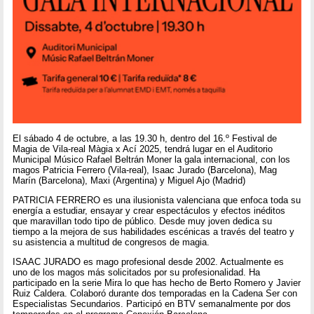
El sábado 4 de octubre, a las 19.30 h, dentro del 16.º Festival de
Magia de Vila-real Màgia x Ací 2025, tendrá lugar en el Auditorio
Municipal Músico Rafael Beltrán Moner la gala internacional, con los
magos Patricia Ferrero (Vila-real), Isaac Jurado (Barcelona), Mag
Marín (Barcelona), Maxi (Argentina) y Miguel Ajo (Madrid)
PATRICIA FERRERO es una ilusionista valenciana que enfoca toda su
energía a estudiar, ensayar y crear espectáculos y efectos inéditos
que maravillan todo tipo de público. Desde muy joven dedica su
tiempo a la mejora de sus habilidades escénicas a través del teatro y
su asistencia a multitud de congresos de magia.
ISAAC JURADO es mago profesional desde 2002. Actualmente es
uno de los magos más solicitados por su profesionalidad. Ha
participado en la serie Mira lo que has hecho de Berto Romero y Javier
Ruiz Caldera. Colaboró durante dos temporadas en la Cadena Ser con
Especialistas Secundarios. Participó en BTV semanalmente por dos