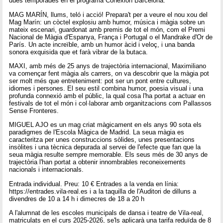
dues temporades en el programa Conexión Barcelona.
MAG MARÍN, llums, teló i acció! Prepara't per a veure el nou xou del
Mag Marín: un còctel explosiu amb humor, música i màgia sobre un
mateix escenari, guardonat amb premis de tot el món, com el Premi
Nacional de Màgia d'Espanya, França i Portugal o el Mandrake d'Or de
París. Un acte increïble, amb un humor àcid i veloç, i una banda
sonora exquisida que et farà vibrar de la butaca.
MAXI, amb més de 25 anys de trajectòria internacional, Maximiliano
va començar fent màgia als carrers, on va descobrir que la màgia pot
ser molt més que entreteniment: pot ser un pont entre cultures,
idiomes i persones. El seu estil combina humor, poesia visual i una
profunda connexió amb el públic, la qual cosa l'ha portat a actuar en
festivals de tot el món i col·laborar amb organitzacions com Pallassos
Sense Fronteres.
MIGUEL AJO es un mag criat màgicament en els anys 90 sota els
paradigmes de l'Escola Màgica de Madrid. La seua màgia es
caracteritza per unes construccions sòlides, unes presentacions
insòlites i una tècnica depurada al servei de l'efecte que fan que la
seua màgia resulte sempre memorable. Els seus més de 30 anys de
trajectòria l'han portat a obtenir innombrables reconeixements
nacionals i internacionals.
Entrada individual. Preu: 10 € Entrades a la venda en línia:
https://entrades.vila-real.es i a la taquilla de l'Auditori de dilluns a
divendres de 10 a 14 h i dimecres de 18 a 20 h
A l'alumnat de les escoles municipals de dansa i teatre de Vila-real,
matriculats en el curs 2025-2026, se'ls aplicarà una tarifa reduïda de 8