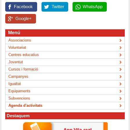
Facebook
Twitter
WhatsApp
Google+
Menú
Associacions
Voluntariat
Centres educatius
Joventut
Cursos i formació
Campanyes
Igualtat
Equipaments
Subvencions
Agenda d'activitats
Destaquem