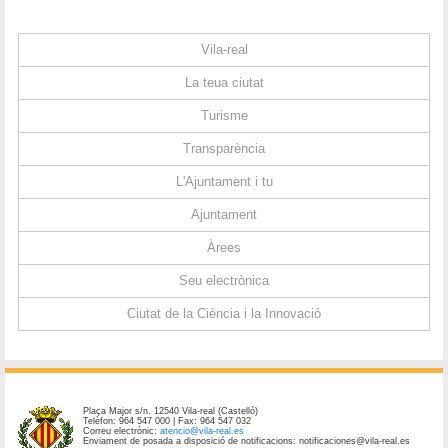
Vila-real
La teua ciutat
Turisme
Transparència
L'Ajuntament i tu
Ajuntament
Àrees
Seu electrònica
Ciutat de la Ciència i la Innovació
Plaça Major s/n. 12540 Vila-real (Castelló)
Telèfon: 964 547 000 | Fax: 964 547 032
Correu electrònic:
atencio@vila-real.es
Enviament de posada a disposició de notificacions: notificaciones@vila-real.es