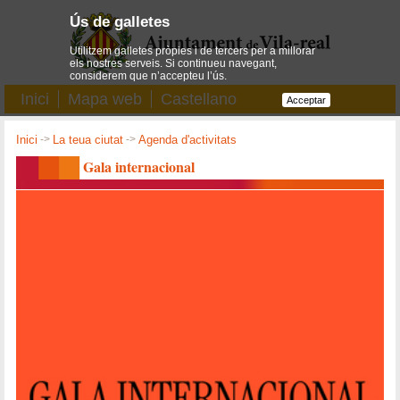
Ús de galletes
Utilitzem galletes pròpies i de tercers per a millorar
els nostres serveis. Si continueu navegant,
considerem que n’accepteu l’ús.
Inici
Mapa web
Castellano
Acceptar
Inici
->
La teua ciutat
->
Agenda d'activitats
Gala internacional