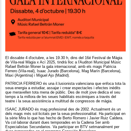
El dissabte 4 d'octubre, a les 19.30 h, dins del 16é Festival de Màgia
de Vila-real Màgia x Ací 2025, tindrà lloc a l'Auditori Municipal Músic
Rafael Beltrán Moner la gala internacional, amb els mags Patricia
Ferrero (Vila-real), Isaac Jurado (Barcelona), Mag Marín (Barcelona),
Maxi (Argentina) i Miguel Ajo (Madrid).
PATRICIA FERRERO és una il.lusionista valenciana que enfoca tota la
seua energia a estudiar, assajar i crear espectacles i efectes inèdits
que meravellen tota mena de públic. Des de molt jove dedica el seu
temps a la millora de les seues habilitats escèniques a través del
teatre i la seua assistència a multitud de congressos de màgia.
ISAAC JURADO és mag profesional des de 2002. Actualment és un
dels mags més sol·licitats per la seua professionalitat. Ha participat en
la sèrie Mira lo que has hecho de Berto Romero i Javier Ruiz Caldera.
Va col·laborar durant dues temporades en la Cadena Ser amb
Especialistas Secundarios. Va participar en BTV setmanalment per