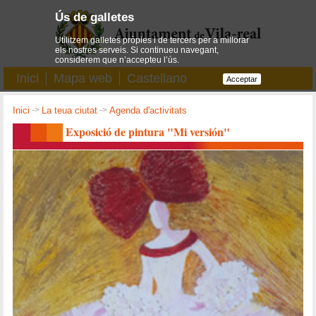
Ús de galletes
Utilitzem galletes pròpies i de tercers per a millorar
els nostres serveis. Si continueu navegant,
considerem que n’accepteu l’ús.
Inici
Mapa web
Castellano
Acceptar
Inici
->
La teua ciutat
->
Agenda d'activitats
Exposició de pintura "Mi versión"