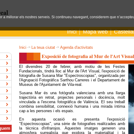
per a millorar els nostres serveis. Si continueu navegant, considerem que n’accepteu
Inici
Mapa web
Castell
Inici
->
La teua ciutat
->
Agenda d'activitats
Exposició de fotografia al Mur de l'Art Visual
El divendres 20 de febrer, amb motiu de les Festes
Fundacionals, tindrà lloc al Mur de l'Art Visual, l'exposició de
fotografia de Susana Mar "Espectroscopias", organitzada per
l'Agrupació Fotogràfica Sarthou Carreres i el Departament de
Museus de l'Ajuntament de Vila-real.
Susana Mar és una fotògrafa valenciana amb una llarga
trajectòria en retrat, projectes personals i docència, molt
vinculada a l'escena fotogràfica de València. El seu treball
combina sensibilitat, connexió humana i una mirada íntima
cap a les persones i els espais.
En aquesta ocasió es presenta l'exposició
"Espectroscopias", una sèrie de fotografies realitzades amb
quem
la tècnica d'infrarojos. Aquestes imatges generen una
atmosfera surrealista que explora la materialitat i la