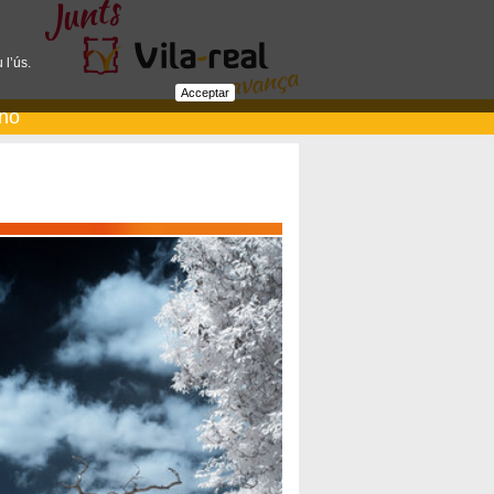
 l’ús.
Acceptar
ano