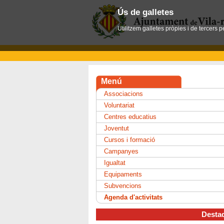
Ús de galletes
Utilitzem galletes pròpies i de tercers 
Menú
Associacions
Voluntariat
Centres educatius
Joventut
Cursos i formació
Campanyes
Igualtat
Equipaments
Subvencions
Agenda d'activitats
Desta