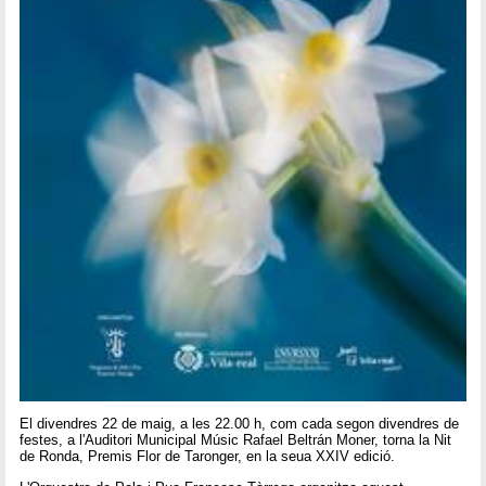
El divendres 22 de maig, a les 22.00 h, com cada segon divendres de
festes, a l'Auditori Municipal Músic Rafael Beltrán Moner, torna la Nit
de Ronda, Premis Flor de Taronger, en la seua XXIV edició.