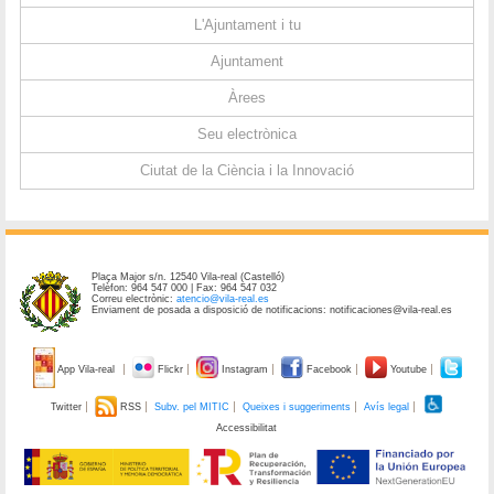
L'Ajuntament i tu
Ajuntament
Àrees
Seu electrònica
Ciutat de la Ciència i la Innovació
Plaça Major s/n. 12540 Vila-real (Castelló)
Telèfon: 964 547 000 | Fax: 964 547 032
Correu electrònic:
atencio@vila-real.es
Enviament de posada a disposició de notificacions: notificaciones@vila-real.es
App Vila-real
Flickr
Instagram
Facebook
Youtube
Twitter
RSS
Subv. pel MITIC
Queixes i suggeriments
Avís legal
Accessibilitat