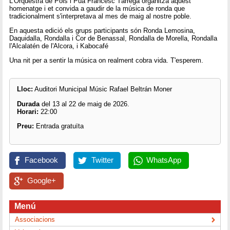
L'Orquestra de Pols i Pua Francesc Tàrrega organitza aquest
homenatge i et convida a gaudir de la música de ronda que
tradicionalment s'interpretava al mes de maig al nostre poble.
En aquesta edició els grups participants són Ronda Lemosina,
Daquidalla, Rondalla i Cor de Benassal, Rondalla de Morella, Rondalla
l'Alcalatén de l'Alcora, i Kabocafé
Una nit per a sentir la música on realment cobra vida. T'esperem.
Lloc:
Auditori Municipal Músic Rafael Beltrán Moner
Durada
del 13 al 22 de maig de 2026.
Horari:
22:00
Preu:
Entrada gratuïta
Facebook
Twitter
WhatsApp
Google+
Menú
Associacions