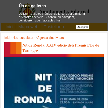
Ús de galletes
Utilitzem galletes pròpies i de tercers per a millorar
els nostres serveis. Si continueu navegant,
considerem que n’accepteu l’ús.
Inici
Mapa web
Castellano
Acceptar
Inici
->
La teua ciutat
->
Agenda d'activitats
Nit de Ronda, XXIV edició dels Premis Flor de
Taronger