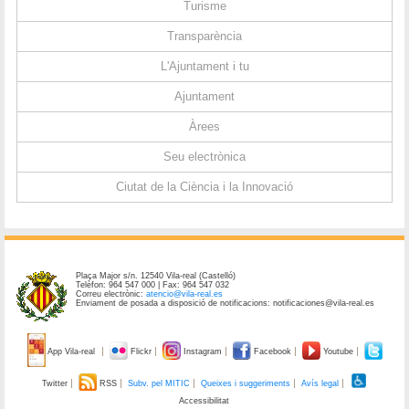
Turisme
Transparència
L'Ajuntament i tu
Ajuntament
Àrees
Seu electrònica
Ciutat de la Ciència i la Innovació
Plaça Major s/n. 12540 Vila-real (Castelló)
Telèfon: 964 547 000 | Fax: 964 547 032
Correu electrònic:
atencio@vila-real.es
Enviament de posada a disposició de notificacions: notificaciones@vila-real.es
App Vila-real
Flickr
Instagram
Facebook
Youtube
Twitter
RSS
Subv. pel MITIC
Queixes i suggeriments
Avís legal
Accessibilitat