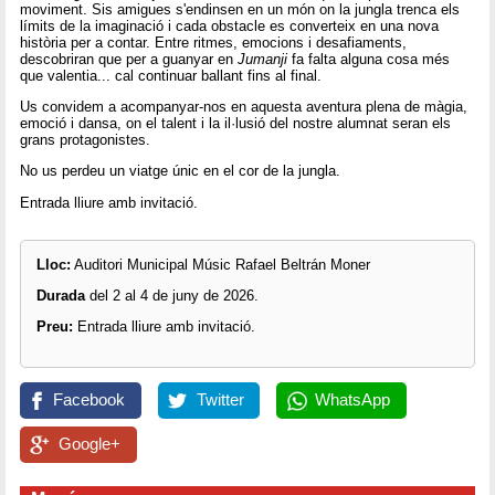
moviment. Sis amigues s'endinsen en un món on la jungla trenca els
límits de la imaginació i cada obstacle es converteix en una nova
història per a contar. Entre ritmes, emocions i desafiaments,
descobriran que per a guanyar en
Jumanji
fa falta alguna cosa més
que valentia... cal continuar ballant fins al final.
Us convidem a acompanyar-nos en aquesta aventura plena de màgia,
emoció i dansa, on el talent i la il·lusió del nostre alumnat seran els
grans protagonistes.
No us perdeu un viatge únic en el cor de la jungla.
Entrada lliure amb invitació.
Lloc:
Auditori Municipal Músic Rafael Beltrán Moner
Durada
del 2 al 4 de juny de 2026.
Preu:
Entrada lliure amb invitació.
Facebook
Twitter
WhatsApp
Google+