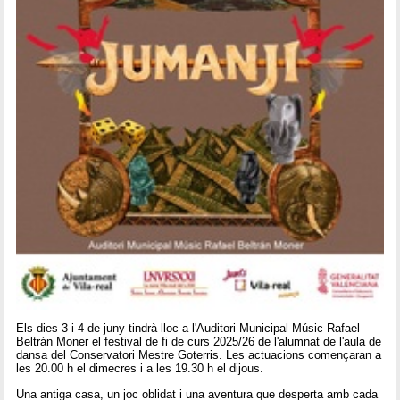
Els dies 3 i 4 de juny tindrà lloc a l'Auditori Municipal Músic Rafael
Beltrán Moner el festival de fi de curs 2025/26 de l'alumnat de l'aula de
dansa del Conservatori Mestre Goterris. Les actuacions començaran a
les 20.00 h el dimecres i a les 19.30 h el dijous.
Una antiga casa, un joc oblidat i una aventura que desperta amb cada