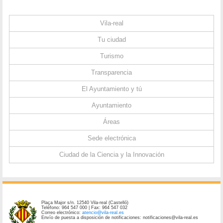
Vila-real
Tu ciudad
Turismo
Transparencia
El Ayuntamiento y tú
Ayuntamiento
Áreas
Sede electrónica
Ciudad de la Ciencia y la Innovación
Plaça Major s/n. 12540 Vila-real (Castelló)
Teléfono: 964 547 000 | Fax: 964 547 032
Correo electrónico:
atencio@vila-real.es
Envío de puesta a disposición de notificaciones: notificaciones@vila-real.es