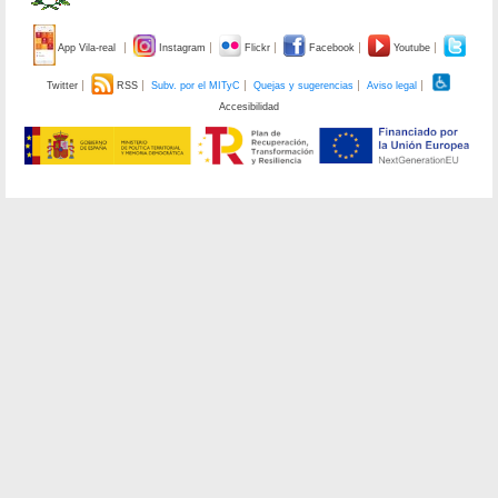
App Vila-real
Instagram
Flickr
Facebook
Youtube
Twitter
RSS
Subv. por el MITyC
Quejas y sugerencias
Aviso legal
Accesibilidad