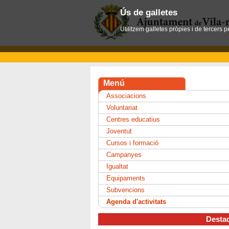
Ús de galletes
Utilitzem galletes pròpies i de tercers 
Menú
Associacions
Voluntariat
Centres educatius
Joventut
Cursos i formació
Campanyes
Igualtat
Equipaments
Subvencions
Agenda d'activitats
Desta