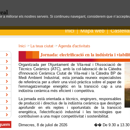
per a millorar els nostres serveis. Si continueu navegant, considerem que n’accepteu
Inici
Mapa web
Castell
Inici
->
La teua ciutat
->
Agenda d'activitats
Jornada: electrificació en la indústria i viabi
Organitzada per l'Ajuntament de Vila-real i l'Associació de
Tècnics Ceràmics (ATC), amb la col·laboració de la Càtedra
d'Innovació Ceràmica Ciutat de Vila-real i la Càtedra BP de
Medi Ambient Industrial, esta jornada reuneix especialistes
de referència per a oferir una visió pràctica sobre el paper de
l'emmagatzematge energètic en la transició cap a una
indústria ceràmica més eficient i competitiva.
La jornada està orientada a tècnics, enginyers, responsables
de producció i directius de la indústria ceràmica que desitgen
aprofundir en els reptes i oportunitats de la transició
energètica, l'electrificació industrial i les tecnologies que
contribuïxen a una major competitivitat i sostenibilitat.
quem
Dimecres, 8 de juliol de 2026 �� De 9.30 a 13.30 