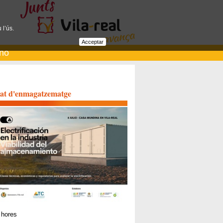
 l’ús.
Acceptar
ano
litat d'enmagatzematge
hores