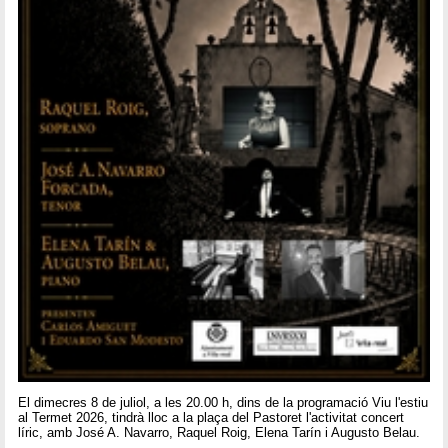
El dimecres 8 de juliol, a les 20.00 h, dins de la programació Viu l'estiu
al Termet 2026, tindrà lloc a la plaça del Pastoret l'activitat concert
líric, amb José A. Navarro, Raquel Roig, Elena Tarín i Augusto Belau.