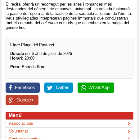
El recital oferirà un recorregut per les àries i romances més
destacades del gènere líric espanyol i universal. La vetlada fusionarà
la passió de l'òpera amb la tradició de la sarsuela a l'entorn de l'ermita.
Veus privilegiades interpretaran pàgines immortals que conquistaran
tant els amants del
bel canto
com els que descobreixen la màgia del
gènere líric.
Lloc:
Plaça del Pastoret
Durada
del 6 al 8 de juliol de 2026.
Horari:
20:00
Preu:
Entrada lliure
Facebook
Twitter
WhatsApp
Google+
Menú
Associacions
Voluntariat
Centres educatius