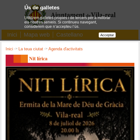
Ús de galletes
Utilitzem galletes pròpies i de tercers per a millorar
els nostres serveis. Si continueu navegant,
considerem que n’accepteu l’ús.
Inici
Mapa web
Castellano
Acceptar
Inici
->
La teua ciutat
->
Agenda d'activitats
Nit lírica