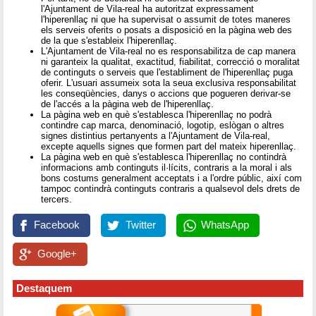
l'Ajuntament de Vila-real ha autoritzat expressament
l'hiperenllaç ni que ha supervisat o assumit de totes maneres
els serveis oferits o posats a disposició en la pàgina web des
de la que s'estableix l'hiperenllaç.
L'Ajuntament de Vila-real no es responsabilitza de cap manera
ni garanteix la qualitat, exactitud, fiabilitat, correcció o moralitat
de continguts o serveis que l'establiment de l'hiperenllaç puga
oferir. L'usuari assumeix sota la seua exclusiva responsabilitat
les conseqüències, danys o accions que pogueren derivar-se
de l'accés a la pàgina web de l'hiperenllaç.
La pàgina web en què s'establesca l'hiperenllaç no podrà
contindre cap marca, denominació, logotip, eslògan o altres
signes distintius pertanyents a l'Ajuntament de Vila-real,
excepte aquells signes que formen part del mateix hiperenllaç.
La pàgina web en què s'establesca l'hiperenllaç no contindrà
informacions amb continguts il·lícits, contraris a la moral i als
bons costums generalment acceptats i a l'ordre públic, així com
tampoc contindrà continguts contraris a qualsevol dels drets de
tercers.
Facebook
Twitter
WhatsApp
Google+
Destaquem