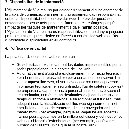
3. Disponibilitat de la informació
L'Ajuntament de Vila-real no pot garantir plenament el funcionament de
la xarxa de comunicacions i per tant no assumeix cap responsabilitat
sobre la disponibilitat del seu servidor web. El servidor podrà ser
desconnectat sense avís previ i es faran tots els esforços perquè
l'impacte per tasques de manteniment siga el mínim possible.
L'Ajuntament de Vila-real no es responsabilitza de cap dany o perjudici
patit per l'usuari que es derive de l'accés a aquest lloc web o de l'ús
d'informació o aplicacions en ell continguts.
4. Política de privacitat
La privacitat d'aquest lloc web es basa en:
Se sol·licitaran exclusivament les dades imprescindibles per a
poder proporcionar-li els serveis del lloc web.
Automàticament s'obtindrà exclusivament informació tècnica, i
serà la mínima imprescindible per a donar-li un bon servei. En
visitar aquest lloc web, el seu navegador pot emmagatzemar
informació tècnica en el seu ordinador: l'ús de galetes (
cookies)
no proporciona cap informació personal, ni informació sobre el
seu ordinador, només estan destinades a ajudar-li a estalviar
temps quan torne a visitar-nos, a seleccionar el full d'estil més
adequat i que la visualització del lloc web siga correcta, així
com l'idioma i el joc de caràcters del seu navegador amb el
mateix motiu (per exemple, perquè es vegen bé els accents).
També podrà ajudar-nos en la millora del disseny del nostre lloc
web i a l'obtenció d'estadístiques (per exemple, conéixer el
número de visitants únics que té la nostra web).