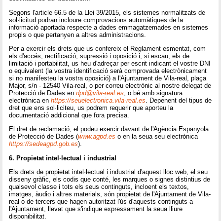
Segons l'article 66.5 de la Llei 39/2015, els sistemes normalitzats de
sol·licitud podran incloure comprovacions automàtiques de la
informació aportada respecte a dades emmagatzemades en sistemes
propis o que pertanyen a altres administracions.
Per a exercir els drets que us confereix el Reglament esmentat, com
els d'accés, rectificació, supressió i oposició i, si escau, els de
limitació i portabilitat, us heu d'adreçar per escrit indicant el vostre DNI
o equivalent (la vostra identificació serà comprovada electrònicament
si no manifesteu la vostra oposició) a l'Ajuntament de Vila-real, plaça
Major, s/n - 12540 Vila-real, o per correu electrònic al nostre delegat de
Protecció de Dades en
dpd@vila-real.es
, o bé amb signatura
electrònica en
https://seuelectronica.vila-real.es
. Depenent del tipus de
dret que ens sol·liciteu, us podrem requerir que aporteu la
documentació addicional que fora precisa.
El dret de reclamació, el podeu exercir davant de l'Agència Espanyola
de Protecció de Dades (
www.agpd.es
o en la seua seu electrònica
https://sedeagpd.gob.es
).
6. Propietat intel·lectual i industrial
Els drets de propietat intel·lectual i industrial d'aquest lloc web, el seu
disseny gràfic, els codis que conté, les marques o signes distintius de
qualsevol classe i tots els seus continguts, incloent els textos,
imatges, àudio i altres materials, són propietat de l'Ajuntament de Vila-
real o de tercers que hagen autoritzat l'ús d'aquests continguts a
l'Ajuntament, llevat que s'indique expressament la seua lliure
disponibilitat.