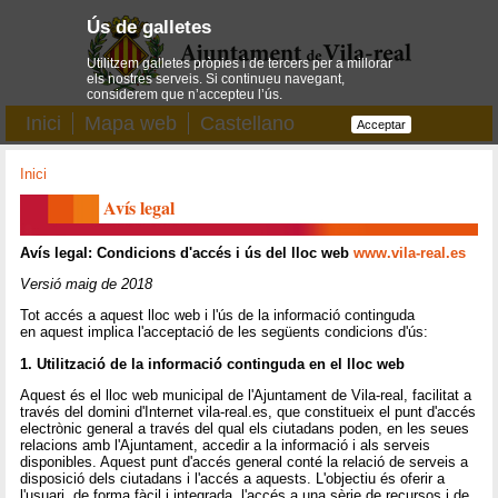
Ús de galletes
Utilitzem galletes pròpies i de tercers per a millorar
els nostres serveis. Si continueu navegant,
considerem que n’accepteu l’ús.
Inici
Mapa web
Castellano
Acceptar
Inici
Avís legal
Avís legal: Condicions d'accés i ús del lloc web
www.vila-real.es
Versió maig de 2018
Tot accés a aquest lloc web i l'ús de la informació continguda
en aquest implica l'acceptació de les següents condicions d'ús:
1. Utilització de la informació continguda en el lloc web
Aquest és el lloc web municipal de l'Ajuntament de Vila-real, facilitat a
través del domini d'Internet vila-real.es, que constitueix el punt d'accés
electrònic general a través del qual els ciutadans poden, en les seues
relacions amb l'Ajuntament, accedir a la informació i als serveis
disponibles. Aquest punt d'accés general conté la relació de serveis a
disposició dels ciutadans i l'accés a aquests. L'objectiu és oferir a
l'usuari, de forma fàcil i integrada, l'accés a una sèrie de recursos i de