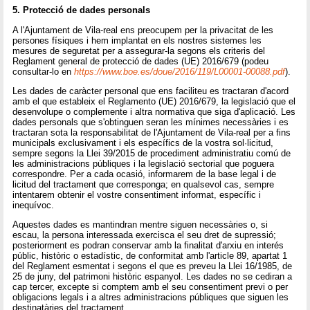
5. Protecció de dades personals
A l'Ajuntament de Vila-real ens preocupem per la privacitat de les
persones físiques i hem implantat en els nostres sistemes les
mesures de seguretat per a assegurar-la segons els criteris del
Reglament general de protecció de dades (UE) 2016/679 (podeu
consultar-lo en
https://www.boe.es/doue/2016/119/L00001-00088.pdf
).
Les dades de caràcter personal que ens faciliteu es tractaran d'acord
amb el que estableix el Reglamento (UE) 2016/679, la legislació que el
desenvolupe o complemente i altra normativa que siga d'aplicació. Les
dades personals que s'obtinguen seran les mínimes necessàries i es
tractaran sota la responsabilitat de l'Ajuntament de Vila-real per a fins
municipals exclusivament i els específics de la vostra sol·licitud,
sempre segons la Llei 39/2015 de procediment administratiu comú de
les administracions públiques i la legislació sectorial que poguera
correspondre. Per a cada ocasió, informarem de la base legal i de
licitud del tractament que corresponga; en qualsevol cas, sempre
intentarem obtenir el vostre consentiment informat, específic i
inequívoc.
Aquestes dades es mantindran mentre siguen necessàries o, si
escau, la persona interessada exercisca el seu dret de supressió;
posteriorment es podran conservar amb la finalitat d'arxiu en interés
públic, històric o estadístic, de conformitat amb l'article 89, apartat 1
del Reglament esmentat i segons el que es preveu la Llei 16/1985, de
25 de juny, del patrimoni històric espanyol. Les dades no se cediran a
cap tercer, excepte si comptem amb el seu consentiment previ o per
obligacions legals i a altres administracions públiques que siguen les
destinatàries del tractament.