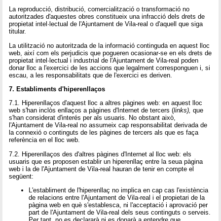
La reproducció, distribució, comercialització o transformació no
autoritzades d'aquestes obres constitueix una infracció dels drets de
propietat intel·lectual de l'Ajuntament de Vila-real o d'aquell que siga
titular.
La utilització no autoritzada de la informació continguda en aquest lloc
web, així com els perjudicis que pogueren ocasionar-se en els drets de
propietat intel·lectual i industrial de l'Ajuntament de Vila-real poden
donar lloc a l'exercici de les accions que legalment corresponguen i, si
escau, a les responsabilitats que de l'exercici es deriven.
7. Establiments d'hiperenllaços
7.1. Hiperenllaços d'aquest lloc a altres pàgines web: en aquest lloc
web s'han inclòs enllaços a pàgines d'Internet de tercers (
links),
que
s'han considerat d'interés per als usuaris. No obstant això,
l'Ajuntament de Vila-real no assumeix cap responsabilitat derivada de
la connexió o continguts de les pàgines de tercers als que es faça
referència en el lloc web.
7.2. Hiperenllaços des d'altres pàgines d'Internet al lloc web: els
usuaris que es proposen establir un hiperenllaç entre la seua pàgina
web i la de l'Ajuntament de Vila-real hauran de tenir en compte el
següent:
L'establiment de l'hiperenllaç no implica en cap cas l'existència
de relacions entre l'Ajuntament de Vila-real i el propietari de la
pàgina web en què s'establesca, ni l'acceptació i aprovació per
part de l'Ajuntament de Vila-real dels seus continguts o serveis.
Per tant, no es declararà ni es donarà a entendre que