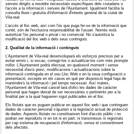
serveis dirigits a resoldre necessitats específiques dels ciutadans o
l'accés a la informació i serveis de l'Ajuntament. Igualment facilita la
consulta lliure i gratuïta d'informació d'interés general de la ciutat de
Vila-real
L'accés al lloc web, així com l'ús que puga fer-se de la informació que
conté, són de l'exclusiva responsabilitat de l'usuari. Només està
autoritzat l'ús personal o privat i no comercial. No s'autoritza la
modificació del lloc web o dels seus continguts.
2. Qualitat de la informació i continguts
L'Ajuntament de Vila-real desenvoluparà els esforços precisos per a
evitar errors i, si escau, corregir-los o actualitzar-los com més prompte
millor. L'Ajuntament podrà efectuar, en qualsevol moment i sense
necessitat d'avís previ, modificacions i actualitzacions sobre la
informació continguda en el seu Lloc Web o en la seua configuració o
presentació, excepte en els casos en què per disposició legal haja de
mantindre's la informació i pel temps necessari. Així mateix,
l'Ajuntament de Vila-real cancel·larà d'ofici les dades de caràcter
personal que hagen deixat de ser necessàries o pertinents per a la
finalitat per a la qual hagueren sigut publicades en el lloc.
Els llistats que es puguen publicar en aquest lloc web i que continguen
dades de caràcter personal s'ajusten a la legislació actual de protecció
de dades. Aquests llistats no constitueixen font d'accés públic i no
podran ser reproduïts ni en tot ni en part, ni transmesos ni registrats
per cap sistema de recuperació d'informació, sense el consentiment
dels afectats.