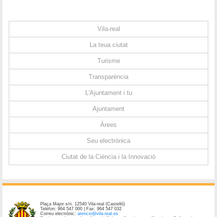
Vila-real
La teua ciutat
Turisme
Transparència
L'Ajuntament i tu
Ajuntament
Àrees
Seu electrònica
Ciutat de la Ciència i la Innovació
Plaça Major s/n. 12540 Vila-real (Castelló)
Telèfon: 964 547 000 | Fax: 964 547 032
Correu electrònic:
atencio@vila-real.es