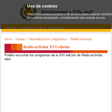
Uso de cookies
Utilizamos cookies propias y de terceros para mejorar nuestros
Si continúa navegando, consideramos que acepta su uso.
Inicio
Mapa web
Valencià
Inicio
->
Áreas
->
Normalización Lingüística
->
Ràdio-activitat
Ràdio-activitat XVI edición
Podéis escuchar los programas de la XVI edición de Ràdio-activitat
aquí.