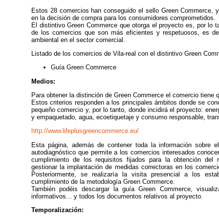
Estos 28 comercios han conseguido el sello Green Commerce, y e
en la decisión de compra para los consumidores comprometidos.
El distintivo Green Commerce que otorga el proyecto es, por lo t
de los comercios que son más eficientes y respetuosos, es dec
ambiental en el sector comercial.
Listado de los comercios de Vila-real con el distintivo Green Co
Guía Green Commerce
Medios:
Para obtener la distinción de Green Commerce el comercio tiene q
Estos criterios responden a los principales ámbitos donde se co
pequeño comercio y, por lo tanto, donde incidirá el proyecto: energ
y empaquetado, agua, ecoetiquetaje y consumo responsable, tran
http://www.lifeplusgreencommerce.eu/
Esta página, además de contener toda la información sobre el
autodiagnóstico que permite a los comercios interesados conocer,
cumplimiento de los requisitos fijados para la obtención de
gestionar la implantación de medidas correctoras en los comerci
Posteriormente, se realizaría la visita presencial a los est
cumplimiento de la metodología Green Commerce.
También podéis descargar la guía Green Commerce, visualiza
informativos... y todos los documentos relativos al proyecto.
Temporalización: