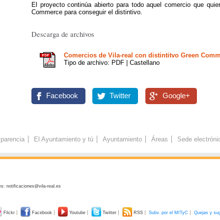
El proyecto continúa abierto para todo aquel comercio que quier
Commerce para conseguir el distintivo.
Descarga de archivos
Comercios de Vila-real con distintitvo Green Com
Tipo de archivo: PDF | Castellano
Facebook
Twitter
Google+
parencia
El Ayuntamiento y tú
Ayuntamiento
Áreas
Sede electróni
s: notificaciones@vila-real.es
Flickr
Facebook
Youtube
Twitter
RSS
Subv. por el MITyC
Quejas y su