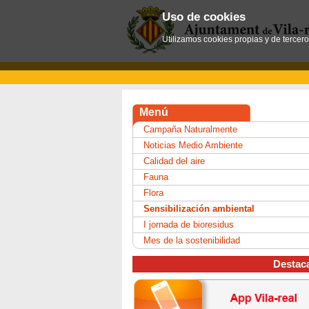
Uso de cookies
Utilizamos cookies propias y de tercer
Menú
Campaña Naturalmente
Noticias Medio Ambiente
Calidad del aire
Fauna
Flora
Sensibilización ambiental
I jornada de bioresidus
Mes de la sostenibilidad
Destac