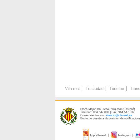
Vila-real
Tu ciudad
Turismo
Trans
Plaça Major s/n. 12540 Vila-real (Castelló)
Teléfono: 964 547 000 | Fax: 964 547 032
Correo electrónico:
atencio@vila-real.es
Envío de puesta a disposición de notificacione
App Vila-real
Instagram