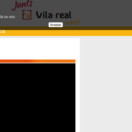
ta su uso.
Aceptar
cià