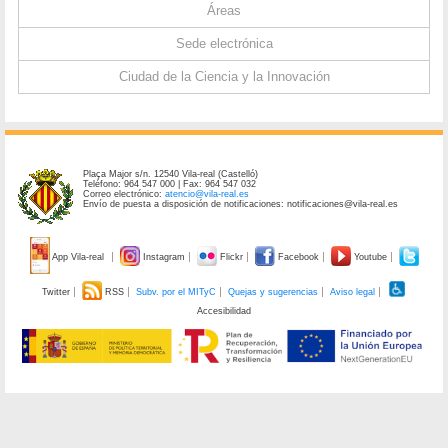
Áreas
Sede electrónica
Ciudad de la Ciencia y la Innovación
Plaça Major s/n. 12540 Vila-real (Castelló)
Teléfono: 964 547 000 | Fax: 964 547 032
Correo electrónico:
atencio@vila-real.es
Envío de puesta a disposición de notificaciones: notificaciones@vila-real.es
App Vila-real
Instagram
Flickr
Facebook
Youtube
Twitter
RSS
Subv. por el MITyC
Quejas y sugerencias
Aviso legal
Accesibilidad