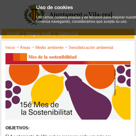
Uso de cookies
Utilizamos cookies propias y de terceros para mejorar nuestro
continúa navegando, consideramos que acepta su uso.
Inicio
Mapa web
Valencià
Inicio
->
Áreas
->
Medio ambiente
->
Sensibilización ambiental
Mes de la sostenibilidad
OBJETIVOS: