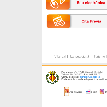
Vila-real
La teua ciutat
Turisme
Plaça Major s/n. 12540 Vila-real (Castelló)
Telèfon: 964 547 000 | Fax: 964 547 032
Correu electrònic:
atencio@vila-real.es
Enviament de posada a disposició de notificac
App Vila-real
Flickr
In