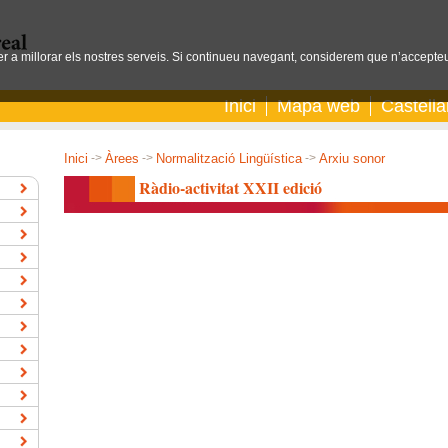
per a millorar els nostres serveis. Si continueu navegant, considerem que n’accepteu
Inici
Mapa web
Castell
Inici
->
Àrees
->
Normalització Lingüística
->
Arxiu sonor
Ràdio-activitat XXII edició