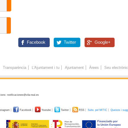
Facebook
Twitter
Google+
Transparència
L'Ajuntament i tu
Ajuntament
Àrees
Seu electròni
ions: notificaciones@vila-real.es
stagram
Facebook
Youtube
Twitter
RSS
Subv. pel MITIC
Queixes i sug