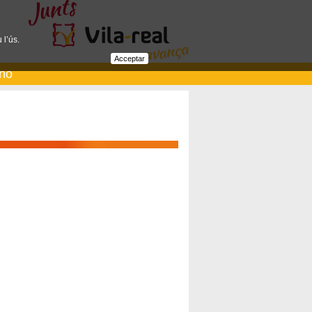
 l’ús.
Acceptar
ano