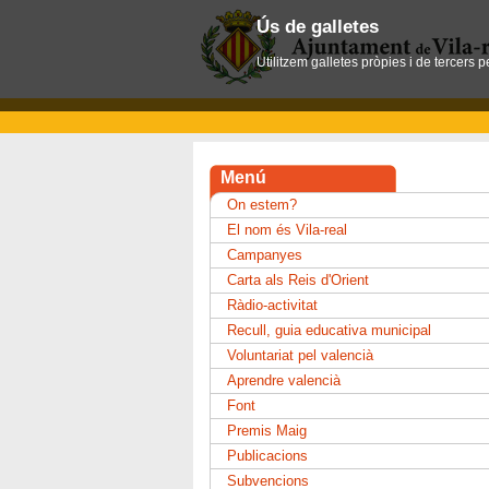
Ús de galletes
Utilitzem galletes pròpies i de tercers 
Menú
On estem?
El nom és Vila-real
Campanyes
Carta als Reis d'Orient
Ràdio-activitat
Recull, guia educativa municipal
Voluntariat pel valencià
Aprendre valencià
Font
Premis Maig
Publicacions
Subvencions