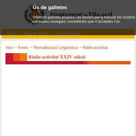
Ús de galletes
Utilitzem galletes pròpies i de tercers per a millorar els nostres
continueu navegant, considerem que n’accepteu l’ús.
Inici
Mapa web
Castellano
Inici
->
Àrees
->
Normalització Lingüística
->
Ràdio-activitat
Ràdio-activitat XXIV edició