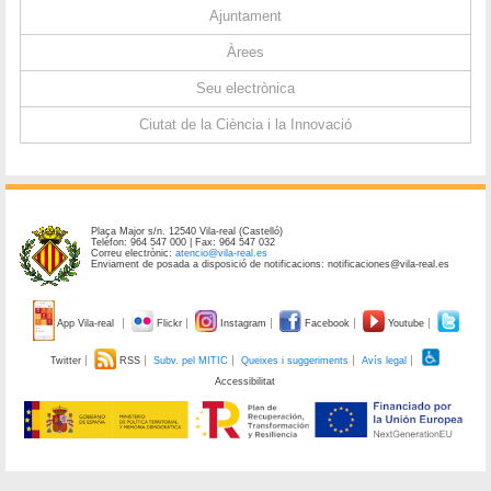
Ajuntament
Àrees
Seu electrònica
Ciutat de la Ciència i la Innovació
Plaça Major s/n. 12540 Vila-real (Castelló)
Telèfon: 964 547 000 | Fax: 964 547 032
Correu electrònic:
atencio@vila-real.es
Enviament de posada a disposició de notificacions: notificaciones@vila-real.es
App Vila-real
Flickr
Instagram
Facebook
Youtube
Twitter
RSS
Subv. pel MITIC
Queixes i suggeriments
Avís legal
Accessibilitat