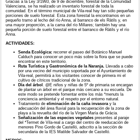
Gracias a la Ley 3/1993, de 9 de diciembre, forestal de la Comunidad
Valenciana, se ha realizado un inventario forestal de toda la
comunidad. En el término municipal de Vila-real hay tan sólo pequeñas
porciones de suelo forestal. Esta zona forestal la encontramos en un
pequeño tramo al lecho del río Anna, al barranco de els Ràtils y, en
una mayor proporción, a la cama del río Millares; también hay una
pequeña porción de suelo forestal entre el barranco de Ràtils y el río
Anna.
ACTIVIDADES:
Senda Ecológica:
recorrer el paseo del Botánico Manuel
Calduch para conocer un poco más sobre la flora que se puede
encontrar en este territorio.
Ruta Turística y Gastronómica de la Naranja.
Llevada a cabo
por una vecino del municipio soportada por el Ayuntamiento de
Vila-real, permitirá a los visitantes conocer de primera mi el
cultivo de cítricos tradicional de la zona.
Día del árbol
. @E niños y niñas de 5º de primaria se encargan
de plantar un árbol en el parque más cercano a su escuela. De
este modo se pretende fomentar entre los más *menuts la
conciencia ambiental y el respeto por el entorno natural.
Tratamiento de
eliminación de la caña invasora
y la
adecuación del área fluvial para la recuperación de la zona de
playa a la revuelta del río de la Virgen María de Gràcia.
Señalización de las especies vegetales
presentes al paraje
del *Termet de Vila-real a cargo del centro de reeducación de
menores Pino Gordo de Castelló, adscrito a la sección de
secundaria de la IES Matilde Salvador de Castelló.