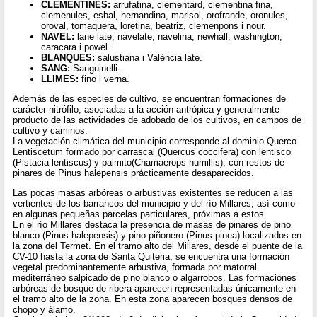
CLEMENTINES:
arrufatina, clementard, clementina fina,
clemenules, esbal, hernandina, marisol, orofrande, oronules,
oroval, tomaquera, loretina, beatriz, clemenpons i nour.
NAVEL:
lane late, navelate, navelina, newhall, washington,
caracara i powel.
BLANQUES:
salustiana i València late.
SANG:
Sanguinelli.
LLIMES:
fino i verna.
Además de las especies de cultivo, se encuentran formaciones de
carácter nitrófilo, asociadas a la acción antrópica y generalmente
producto de las actividades de adobado de los cultivos, en campos de
cultivo y caminos.
La vegetación climática del municipio corresponde al dominio Querco-
Lentiscetum formado por carrascal (Quercus coccifera) con lentisco
(Pistacia lentiscus) y palmito(Chamaerops humillis), con restos de
pinares de Pinus halepensis prácticamente desaparecidos.
Las pocas masas arbóreas o arbustivas existentes se reducen a las
vertientes de los barrancos del municipio y del río Millares, así como
en algunas pequeñas parcelas particulares, próximas a estos.
En el río Millares destaca la presencia de masas de pinares de pino
blanco (Pinus halepensis) y pino piñonero (Pinus pinea) localizados en
la zona del Termet. En el tramo alto del Millares, desde el puente de la
CV-10 hasta la zona de Santa Quiteria, se encuentra una formación
vegetal predominantemente arbustiva, formada por matorral
mediterráneo salpicado de pino blanco o algarrobos. Las formaciones
arbóreas de bosque de ribera aparecen representadas únicamente en
el tramo alto de la zona. En esta zona aparecen bosques densos de
chopo y álamo.