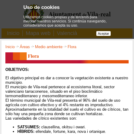
Uso de cookies
Utilizamos cookies propias y de terceros para
mejorar nuestros servicios. Si continúa navegando,
consideramos que acepta su uso.
Inicio
Mapa web
Valencià
Aceptar
Inicio
->
Áreas
->
Medio ambiente
->
Flora
Flora
OBJETIVOS:
El objetivo principal es dar a conocer la vegetación existente a nuestro
municipio.
El municipio de Vila-real pertenece al ecosistema litoral, sector
valenciano tarraconense, situado en el piso bioclimático
termomediterraneo y mesomediterraneo inferior.
El término municipal de Vila-real presenta el 96% del suelo de uso
agrícola con cultivo efectivo y el 4% restante es improductivo.
Aproximadamente en la totalidad del suelo el cultivo es de cítricos, tan
sólo hay una pequeña zona donde se cultivan hortalizas.
Las variedades de cítrico existentes son:
SATSUMES:
clausellina, okitsu i owari.
HÍBRIDS:
ellendale, fortune, kara, nova i ortanique.