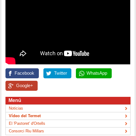
Facebook
Twitter
WhatsApp
Google+
Menú
Noticias
Vídeo del Termet
El 'Pastoret' d'Ortells
Consorci Riu Millars