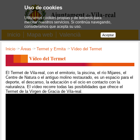
Uso de cookies
Utilizamos cookies propias y de terceros para
mejorar nuestros servicios. Si continúa navegando,
consideramos que acepta su uso.
Inicio
Mapa web
Valencià
Aceptar
Inicio
->
Áreas
->
Termet y Ermita
->
Vídeo del Termet
Vídeo del Termet
El Termet de Vila-real, con el ermitorio, la piscina, el río Mijares, el
Centre de Natura o el antiguo molino restaurado, es un espacio para el
deporte, el descanso, la educación o el ocio en contacto con la
naturaleza. El vídeo recorre todas las posibilidades que ofrece el
Termet de la Virgen de Gracia de Vila-real.