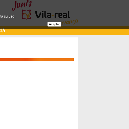
ta su uso.
Aceptar
cià