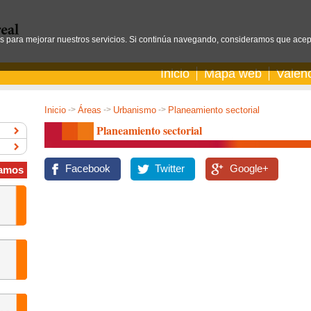
os para mejorar nuestros servicios. Si continúa navegando, consideramos que acep
Inicio
Mapa web
Valen
Inicio
->
Áreas
->
Urbanismo
->
Planeamiento sectorial
Planeamiento sectorial
Facebook
Twitter
Google+
amos