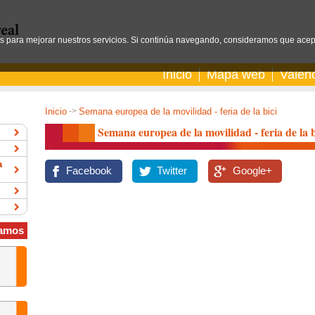
os para mejorar nuestros servicios. Si continúa navegando, consideramos que acep
Inicio
Mapa web
Valen
Inicio
->
Semana europea de la movilidad - feria de la bici
Semana europea de la movilidad - feria de la b
a
Facebook
Twitter
Google+
amos