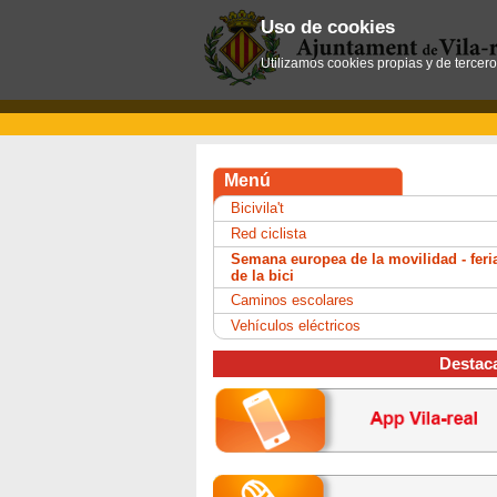
Uso de cookies
Utilizamos cookies propias y de tercer
Menú
Bicivila't
Red ciclista
Semana europea de la movilidad - feri
de la bici
Caminos escolares
Vehículos eléctricos
Destac