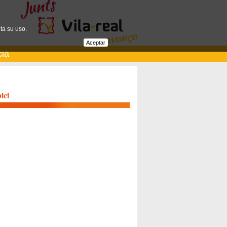
ta su uso.
Aceptar
cià
ici