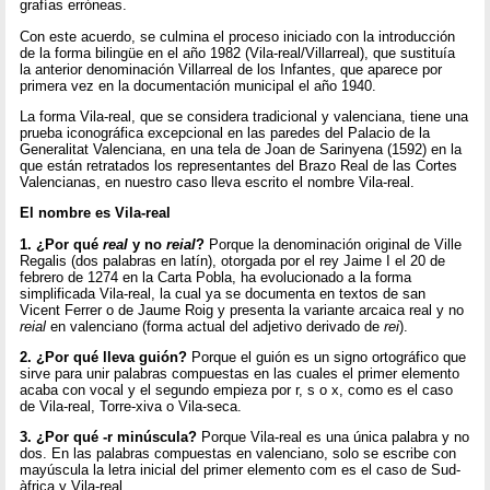
grafías erróneas.
Con este acuerdo, se culmina el proceso iniciado con la introducción
de la forma bilingüe en el año 1982 (Vila-real/Villarreal), que sustituía
la anterior denominación Villarreal de los Infantes, que aparece por
primera vez en la documentación municipal el año 1940.
La forma Vila-real, que se considera tradicional y valenciana, tiene una
prueba iconográfica excepcional en las paredes del Palacio de la
Generalitat Valenciana, en una tela de Joan de Sarinyena (1592) en la
que están retratados los representantes del Brazo Real de las Cortes
Valencianas, en nuestro caso lleva escrito el nombre Vila-real.
El nombre es Vila-real
1. ¿Por qué
real
y no
reial
?
Porque la denominación original de Ville
Regalis (dos palabras en latín), otorgada por el rey Jaime I el 20 de
febrero de 1274 en la Carta Pobla, ha evolucionado a la forma
simplificada Vila-real, la cual ya se documenta en textos de san
Vicent Ferrer o de Jaume Roig y presenta la variante arcaica real y no
reial
en valenciano (forma actual del adjetivo derivado de
rei
).
2.
¿Por qué lleva guión?
Porque el guión es un signo ortográfico que
sirve para unir palabras compuestas en las cuales el primer elemento
acaba con vocal y el segundo empieza por r, s o x, como es el caso
de Vila-real, Torre-xiva o Vila-seca.
3.
¿Por qué -r minúscula?
Porque Vila-real es una única palabra y no
dos. En las palabras compuestas en valenciano, solo se escribe con
mayúscula la letra inicial del primer elemento com es el caso de Sud-
àfrica y Vila-real.