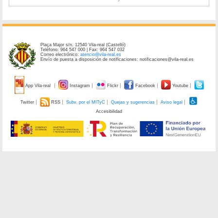
Plaça Major s/n. 12540 Vila-real (Castelló)
Teléfono: 964 547 000 | Fax: 964 547 032
Correo electrónico:
atencio@vila-real.es
Envío de puesta a disposición de notificaciones: notificaciones@vila-real.es
App Vila-real
Instagram
Flickr
Facebook
Youtube
Twitter
RSS
Subv. por el MITyC
Quejas y sugerencias
Aviso legal
Accesibilidad