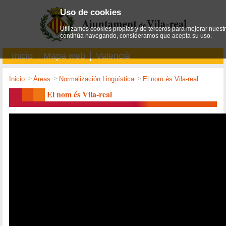
Uso de cookies
Utilizamos cookies propias y de terceros para mejorar nuestro
continúa navegando, consideramos que acepta su uso.
Inicio
Mapa web
Valencià
Inicio
->
Áreas
->
Normalización Lingüística
->
El nom és Vila-real
El nom és Vila-real