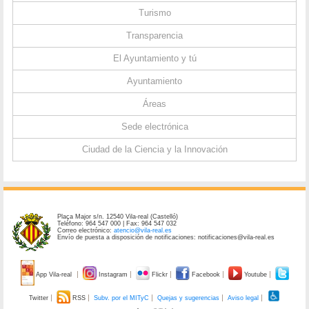
Turismo
Transparencia
El Ayuntamiento y tú
Ayuntamiento
Áreas
Sede electrónica
Ciudad de la Ciencia y la Innovación
Plaça Major s/n. 12540 Vila-real (Castelló)
Teléfono: 964 547 000 | Fax: 964 547 032
Correo electrónico:
atencio@vila-real.es
Envío de puesta a disposición de notificaciones: notificaciones@vila-real.es
App Vila-real
Instagram
Flickr
Facebook
Youtube
Twitter
RSS
Subv. por el MITyC
Quejas y sugerencias
Aviso legal