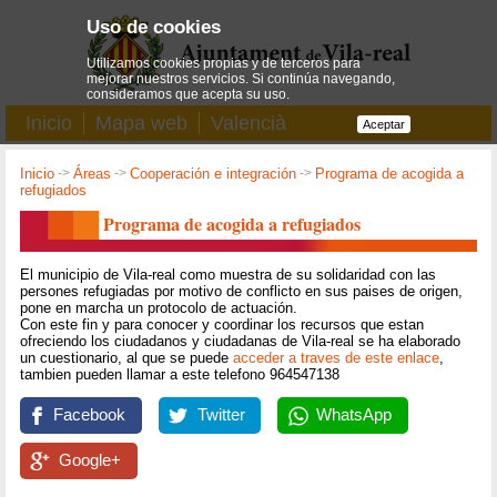
Uso de cookies
Utilizamos cookies propias y de terceros para
mejorar nuestros servicios. Si continúa navegando,
consideramos que acepta su uso.
Inicio
Mapa web
Valencià
Aceptar
Inicio
->
Áreas
->
Cooperación e integración
->
Programa de acogida a
refugiados
Programa de acogida a refugiados
El municipio de Vila-real como muestra de su solidaridad con las
persones refugiadas por motivo de conflicto en sus paises de origen,
pone en marcha un protocolo de actuación.
Con este fin y para conocer y coordinar los recursos que estan
ofreciendo los ciudadanos y ciudadanas de Vila-real se ha elaborado
un cuestionario, al que se puede
acceder a traves de este enlace
,
tambien pueden llamar a este telefono 964547138
Facebook
Twitter
WhatsApp
Google+