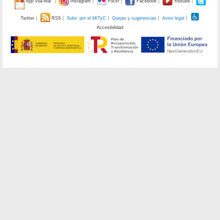
App Vila-real
Instagram
Flickr
Facebook
Youtube
Twitter
RSS
Subv. por el MITyC
Quejas y sugerencias
Aviso legal
Accesibilidad