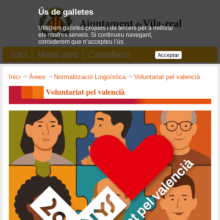
Ús de galletes
Utilitzem galletes pròpies i de tercers per a millorar
els nostres serveis. Si continueu navegant,
considerem que n’accepteu l’ús.
Inici
Mapa web
Castellano
Acceptar
Inici
->
Àrees
->
Normalització Lingüística
->
Voluntariat pel valencià
Voluntariat pel valencià