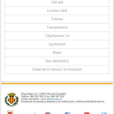
Vila-real
La teua ciutat
Turisme
Transparència
L'Ajuntament i tu
Ajuntament
Àrees
Seu electrònica
Ciutat de la Ciència i la Innovació
Plaça Major s/n. 12540 Vila-real (Castelló)
Telèfon: 964 547 000 | Fax: 964 547 032
Correu electrònic:
atencio@vila-real.es
Enviament de posada a disposició de notificacions: notificaciones@vila-real.es