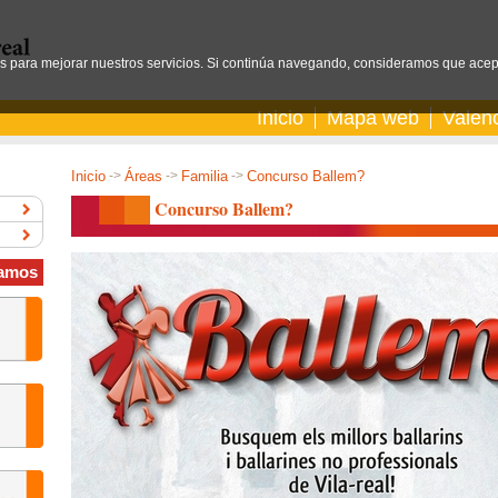
os para mejorar nuestros servicios. Si continúa navegando, consideramos que acep
Inicio
Mapa web
Valen
Inicio
->
Áreas
->
Familia
->
Concurso Ballem?
Concurso Ballem?
amos