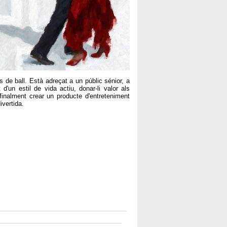
 de ball. Està adreçat a un públic sénior, a
d'un estil de vida actiu, donar-li valor als
i finalment crear un producte d'entreteniment
ivertida.