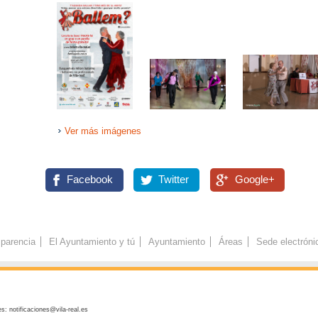
Ver más imágenes
Facebook
Twitter
Google+
parencia
El Ayuntamiento y tú
Ayuntamiento
Áreas
Sede electróni
s: notificaciones@vila-real.es