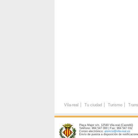
Vila-real
Tu ciudad
Turismo
Trans
Plaça Major s/n. 12540 Vila-real (Castelló)
Teléfono: 964 547 000 | Fax: 964 547 032
Correo electrónico:
atencio@vila-real.es
Envío de puesta a disposición de notificacione