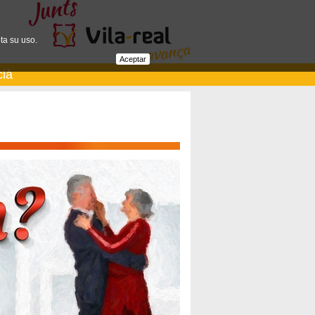
ta su uso.
Aceptar
cià