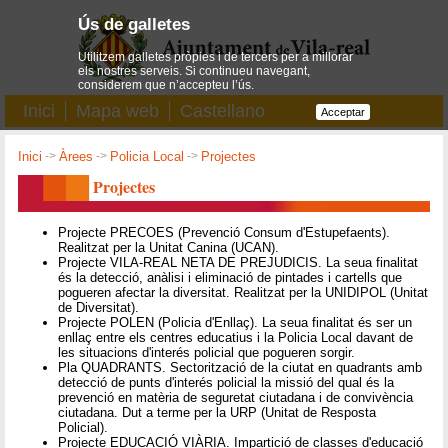
Ús de galletes
Utilitzem galletes pròpies i de tercers per a millorar
els nostres serveis. Si continueu navegant,
considerem que n’accepteu l’ús.
Inici
Mapa web
Castellano
Acceptar
Inici
->
Àrees
->
Policia Local
->
Projectes
Projectes
Projecte PRECOES (Prevenció Consum d'Estupefaents).
Realitzat per la Unitat Canina (UCAN).
Projecte VILA-REAL NETA DE PREJUDICIS. La seua finalitat
és la detecció, anàlisi i eliminació de pintades i cartells que
pogueren afectar la diversitat. Realitzat per la UNIDIPOL (Unitat
de Diversitat).
Projecte POLEN (Policia d'Enllaç). La seua finalitat és ser un
enllaç entre els centres educatius i la Policia Local davant de
les situacions d'interés policial que pogueren sorgir.
Pla QUADRANTS. Sectorització de la ciutat en quadrants amb
detecció de punts d'interés policial la missió del qual és la
prevenció en matèria de seguretat ciutadana i de convivència
ciutadana. Dut a terme per la URP (Unitat de Resposta
Policial).
Projecte EDUCACIÓ VIÀRIA. Impartició de classes d'educació