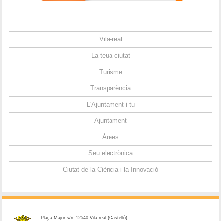
Vila-real
La teua ciutat
Turisme
Transparència
L'Ajuntament i tu
Ajuntament
Àrees
Seu electrònica
Ciutat de la Ciència i la Innovació
Plaça Major s/n. 12540 Vila-real (Castelló)