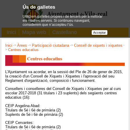
Ús de galletes
Utilitzem galletes pròpies i de tercers per a millorar
els nostres serveis. Si continueu navegant,
considerem que n’accepteu l’ús.
Inici
Mapa web
Castellano
Acceptar
Inici
->
Àrees
->
Participació ciutadana
->
Consell de xiquets i xiquetes
-
>
Centres educatius
Centres educatius
L'Ajuntament va acordar, en la sessió del Ple de 26 de gener de 2015,
la creació d'un Consell de Xiquets i Xiquetes i l'aprovació del seu
Reglament d'organització, composició i funcionament.
Consellers i conselleres del Consell de Xiquets i Xiquetes per al curs
escolar 2017-2018 (31 titulars i 23 suplents) dels següents centres
educatius (16):
CEIP Angelina Abad:
Titulars de 5é i 6é de primària (2)
Suplents de 5é i 6é de primària (2)
CEIP Cervantes:
Titulars de 5é i 6é de primària (2)