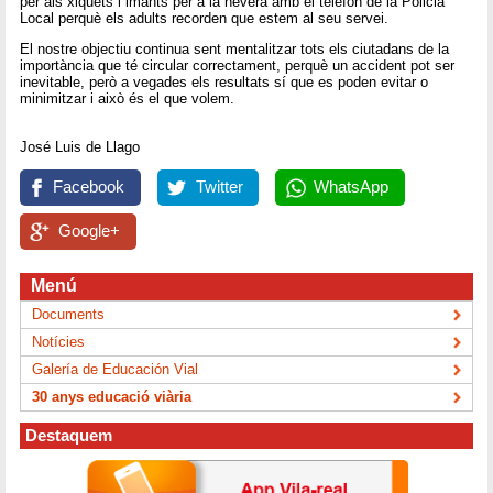
per als xiquets i imants per a la nevera amb el telèfon de la Policia
Local perquè els adults recorden que estem al seu servei.
El nostre objectiu continua sent mentalitzar tots els ciutadans de la
importància que té circular correctament, perquè un accident pot ser
inevitable, però a vegades els resultats sí que es poden evitar o
minimitzar i això és el que volem.
José Luis de Llago
Facebook
Twitter
WhatsApp
Google+
Menú
Documents
Notícies
Galería de Educación Vial
30 anys educació viària
Destaquem