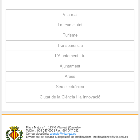
Vila-real
La teua ciutat
Turisme
Transparència
L'Ajuntament i tu
Ajuntament
Àrees
Seu electrònica
Ciutat de la Ciència i la Innovació
Plaça Major s/n. 12540 Vila-real (Castelló)
Telèfon: 964 547 000 | Fax: 964 547 032
Correu electrònic:
atencio@vila-real.es
Enviament de posada a disposició de notificacions: notificaciones@vila-real.es