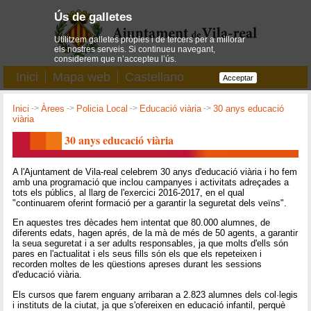
Ús de galletes
Utilitzem galletes pròpies i de tercers per a millorar
els nostres serveis. Si continueu navegant,
considerem que n’accepteu l’ús.
Inici
Mapa web
Castellano
Acceptar
Inici
->
Àrees
->
Policia Local
->
Educació viària
->
30 anys educació
viària
30 anys educació viària
A l'Ajuntament de Vila-real celebrem 30 anys d'educació viària i ho fem
amb una programació que inclou campanyes i activitats adreçades a
tots els públics, al llarg de l'exercici 2016-2017, en el qual
"continuarem oferint formació per a garantir la seguretat dels veïns".
En aquestes tres dècades hem intentat que 80.000 alumnes, de
diferents edats, hagen aprés, de la mà de més de 50 agents, a garantir
la seua seguretat i a ser adults responsables, ja que molts d'ells són
pares en l'actualitat i els seus fills són els que els repeteixen i
recorden moltes de les qüestions apreses durant les sessions
d'educació viària.
Els cursos que farem enguany arribaran a 2.823 alumnes dels col·legis
i instituts de la ciutat, ja que s'ofereixen en educació infantil, perquè