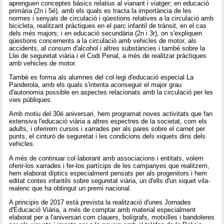
aprenguen conceptes bàsics relatius al vianant i viatger; en educació
primària (2n i 5é), amb els quals es tracta la importància de les
normes i senyals de circulació i qüestions relatives a la circulació amb
bicicleta, realitzant pràctiques en el parc infantil de trànsit, en el cas
dels més majors; i en educació secundària (2n i 3r), on s'expliquen
qüestions concernents a la circulació amb vehicles de motor, als
accidents, al consum d'alcohol i altres substàncies i també sobre la
Llei de seguretat viària i el Codi Penal, a més de realitzar pràctiques
amb vehicles de motor.
També es forma als alumnes del col·legi d'educació especial La
Panderola, amb els quals s'intenta aconseguir el major grau
d'autonomia possible en aspectes relacionats amb la circulació per les
vies públiques.
Amb motiu del 30é aniversari, hem programat noves activitats que fan
extensiva l'educació viària a altres espectres de la societat, com els
adults, i oferirem cursos i xarrades per als pares sobre el carnet per
punts, el cinturó de seguretat i les condicions dels xiquets dins dels
vehicles.
A més de continuar col·laborant amb associacions i entitats, volem
oferir-los xarrades i fer-los partícips de les campanyes que realitzem,
hem elaborat díptics especialment pensats per als progenitors i hem
editat contes infantils sobre seguretat viària, un d'ells d'un xiquet vila-
realenc que ha obtingut un premi nacional.
A principis de 2017 està prevista la realització d'unes Jornades
d'Educació Viària, a més de comptar amb material especialment
elaborat per a l'aniversari com clauers, bolígrafs, motxilles i bandoleres