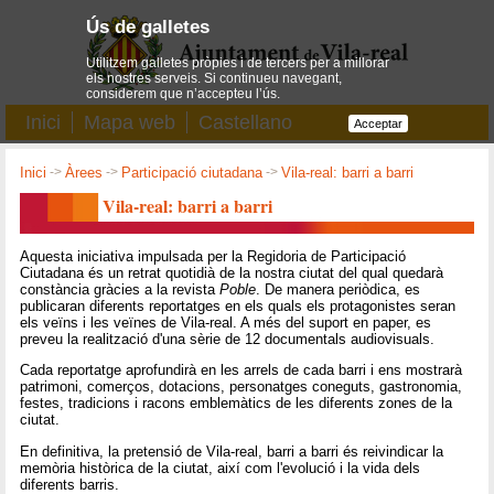
Ús de galletes
Utilitzem galletes pròpies i de tercers per a millorar
els nostres serveis. Si continueu navegant,
considerem que n’accepteu l’ús.
Inici
Mapa web
Castellano
Acceptar
Inici
->
Àrees
->
Participació ciutadana
->
Vila-real: barri a barri
Vila-real: barri a barri
Aquesta iniciativa impulsada per la Regidoria de Participació
Ciutadana és un retrat quotidià de la nostra ciutat del qual quedarà
constància gràcies a la revista
Poble
. De manera periòdica, es
publicaran diferents reportatges en els quals els protagonistes seran
els veïns i les veïnes de Vila-real. A més del suport en paper, es
preveu la realització d'una sèrie de 12 documentals audiovisuals.
Cada reportatge aprofundirà en les arrels de cada barri i ens mostrarà
patrimoni, comerços, dotacions, personatges coneguts, gastronomia,
festes, tradicions i racons emblemàtics de les diferents zones de la
ciutat.
En definitiva, la pretensió de Vila-real, barri a barri és reivindicar la
memòria històrica de la ciutat, així com l'evolució i la vida dels
diferents barris.