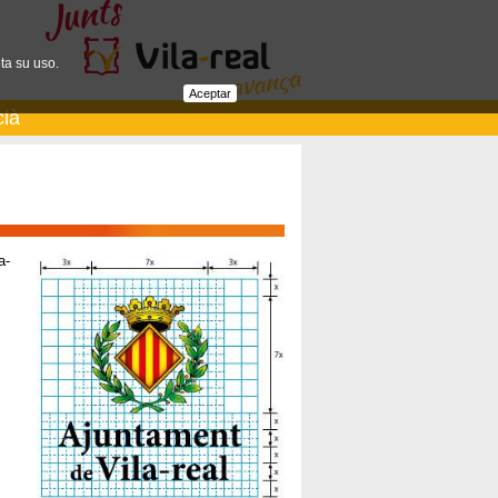
ta su uso.
Aceptar
cià
a-