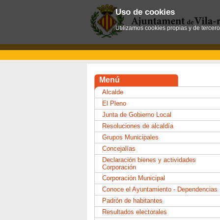
Uso de cookies
Utilizamos cookies propias y de tercer
Menú
Alcalde
El Pleno
Junta de Gobierno Local
Resoluciones de alcaldía
Grupos Municipales
Concejalías
Declaración bienes y actividades
Corporación
Corporación Municipal
Conoce el Ayuntamiento - Dependencias
Padrón de habitantes
Resultados electorales