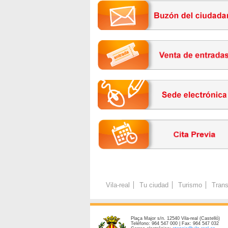
Vila-real
Tu ciudad
Turismo
Trans
Plaça Major s/n. 12540 Vila-real (Castelló)
Teléfono: 964 547 000 | Fax: 964 547 032