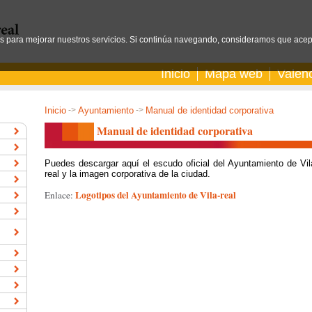
os para mejorar nuestros servicios. Si continúa navegando, consideramos que acep
Inicio
Mapa web
Valen
Inicio
->
Ayuntamiento
->
Manual de identidad corporativa
Manual de identidad corporativa
Puedes descargar aquí el escudo oficial del Ayuntamiento de Vil
real y la imagen corporativa de la ciudad.
Logotipos del Ayuntamiento de Vila-real
Enlace: