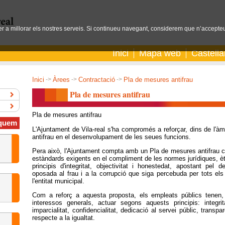
per a millorar els nostres serveis. Si continueu navegant, considerem que n’accepteu
Inici
Mapa web
Castell
Inici
->
Àrees
->
Contractació
->
Pla de mesures antifrau
Pla de mesures antifrau
Pla de mesures antifrau
quem
L'Ajuntament de Vila-real s'ha compromés a reforçar, dins de l'à
antifrau en el desenvolupament de les seues funcions.
Pera això, l'Ajuntament compta amb un Pla de mesures antifrau
estàndards exigents en el compliment de les normes jurídiques, èt
principis d'integritat, objectivitat i honestedat, apostant pel 
oposada al frau i a la corrupció que siga percebuda per tots el
l'entitat municipal.
Com a reforç a aquesta proposta, els empleats públics tenen, en
interessos generals, actuar segons aquests principis: integritat,
imparcialitat, confidencialitat, dedicació al servei públic, transpar
respecte a la igualtat.