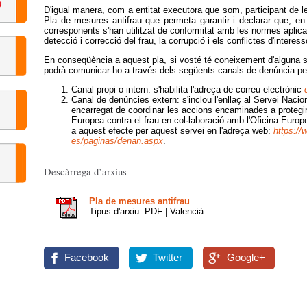
D'igual manera, com a entitat executora que som, participant de
Pla de mesures antifrau que permeta garantir i declarar que, en 
corresponents s'han utilitzat de conformitat amb les normes aplicab
detecció i correcció del frau, la corrupció i els conflictes d'interess
En conseqüència a aquest pla, si vosté té coneixement d'alguna s
podrà comunicar-ho a través dels següents canals de denúncia per a
Canal propi o intern: s'habilita l'adreça de correu electrònic
Canal de denúncies extern: s'inclou l'enllaç al Servei Naci
encarregat de coordinar les accions encaminades a protegir
Europea contra el frau en col·laboració amb l'Oficina Europe
a aquest efecte per aquest servei en l'adreça web:
https://
es/paginas/denan.aspx
.
Descàrrega d’arxius
Pla de mesures antifrau
Tipus d'arxiu: PDF | Valencià
Facebook
Twitter
Google+