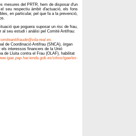
 les mesures del PRTR, hem de disposar d'un
el seu respectiu àmbit d'actuació, els fons
les, en particular, pel que fa a la prevenció,
os.
ituació que poguera suposar un risc de frau,
l seu estudi i anàlisi pel Comité Antifrau:
comiteantifraude@vila-real.es
.
onal de Coordinació Antifrau (SNCA), òrgan
 els interessos financers de la Unió
a de Lluita contra el Frau (OLAF), habilitat
www.igae.pap.hacienda.gob.es/sitios/igae/es-