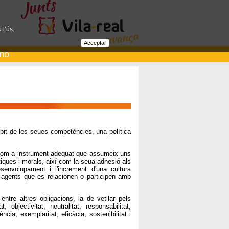
 l’ús.
Acceptar
ano
mbit de les seues competències, una política
 com a instrument adequat que assumeix uns
iques i morals, així com la seua adhesió als
desenvolupament i l'increment d'una cultura
s agents que es relacionen o participen amb
tre altres obligacions, la de vetllar pels
 objectivitat, neutralitat, responsabilitat,
ència, exemplaritat, eficàcia, sostenibilitat i