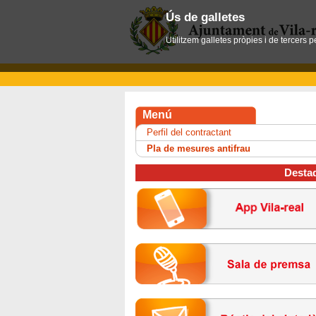
Ús de galletes
Utilitzem galletes pròpies i de tercers 
Menú
Perfil del contractant
Pla de mesures antifrau
Desta