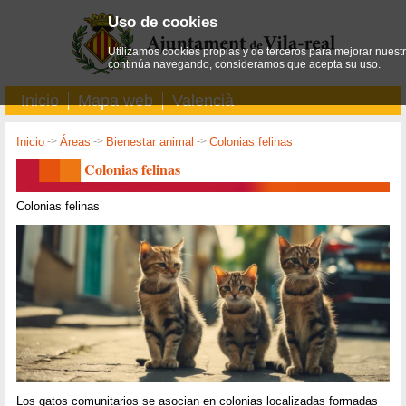
Uso de cookies
Utilizamos cookies propias y de terceros para mejorar nuestro
continúa navegando, consideramos que acepta su uso.
Inicio
Mapa web
Valencià
Inicio
->
Áreas
->
Bienestar animal
->
Colonias felinas
Colonias felinas
Colonias felinas
Los gatos comunitarios se asocian en colonias localizadas formadas