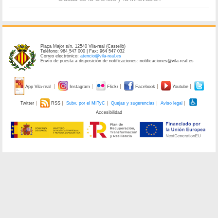
Plaça Major s/n. 12540 Vila-real (Castelló)
Teléfono: 964 547 000 | Fax: 964 547 032
Correo electrónico:
atencio@vila-real.es
Envío de puesta a disposición de notificaciones: notificaciones@vila-real.es
App Vila-real
Instagram
Flickr
Facebook
Youtube
Twitter
RSS
Subv. por el MITyC
Quejas y sugerencias
Aviso legal
Accesibilidad